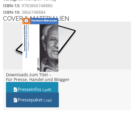
ISBN-13:
9783866748880
ISBN-10:
3866748884
COVER & MATERIALIEN
Downloads zum Titel –
Für Presse, Handel und Blogger
Presseinfos
(.pdf)
Pressepaket
(.zip)