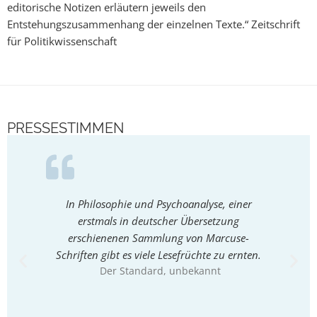
editorische Notizen erläutern jeweils den
Entstehungszusammenhang der einzelnen Texte.“ Zeitschrift
für Politikwissenschaft
PRESSESTIMMEN
In Philosophie und Psychoanalyse, einer
Hervo
erstmals in deutscher Übersetzung
Corn
erschienenen Sammlung von Marcuse-
lesens
Schriften gibt es viele Lesefrüchte zu ernten.
Schmid
Der Standard
, unbekannt
Samml
nich
verf