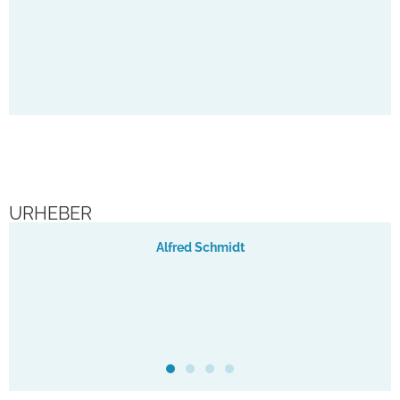
So
URHEBER
Alfred Schmidt