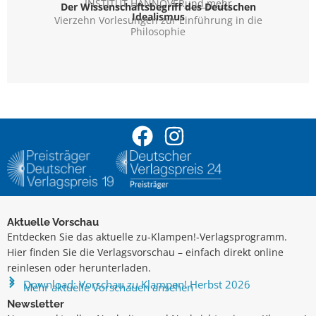
INSTITUT HANNOVER
und mehr
Der Wissenschaftsbegriff des Deutschen
Idealismus
Vierzehn Vorlesungen zur Einführung in die
Philosophie
Aktuelle Vorschau
Entdecken Sie das aktuelle zu-Klampen!-Verlagsprogramm.
Hier finden Sie die Verlagsvorschau – einfach direkt online
reinlesen oder herunterladen.
Download: Vorschau zu Klampen! Herbst 2026
Mehr aktuelle Vorschauen ansehen
Newsletter