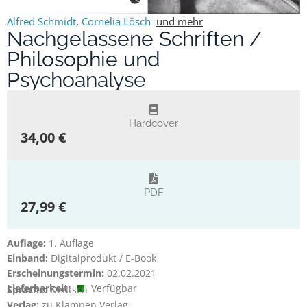
Alfred Schmidt
,
Cornelia Lösch
und mehr
Nachgelassene Schriften /
Philosophie und
Psychoanalyse
Hardcover
34,00 €
PDF
27,99 €
Auflage:
1. Auflage
Einband:
Digitalprodukt / E-Book
Erscheinungstermin:
02.02.2021
Lieferbarkeit:
Verfügbar
Sprache:
Deutsch
Verlag:
zu Klampen Verlag