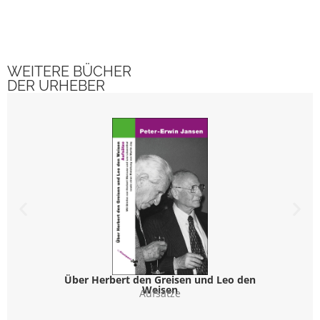
WEITERE BÜCHER
DER URHEBER
Über Herbert den Greisen und Leo den
N
Weisen
Stud
Aufsätze