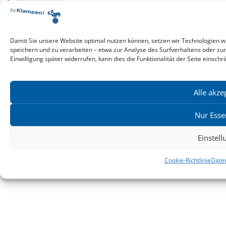
Presseservice
Service für Handel & Veranstalter
Infos zur Manuskripteinreichung
Praktikumsstellen
Damit Sie unsere Website optimal nutzen können, setzen wir Technologien w
Kontakt & Ansprechpartner
speichern und zu verarbeiten – etwa zur Analyse des Surfverhaltens oder zu
Einwilligung später widerrufen, kann dies die Funktionalität der Seite einschr
Impressum
Datenschutz
Produktsicherheit
Alle akze
Cookie-Einstellungen
Nur Esse
Copyright ©2026: zu Klampen! Verlag. Alle Rechte vorbehalten.
Einstel
zuKlampen! Verlag
Cookie-Richtlinie
Date