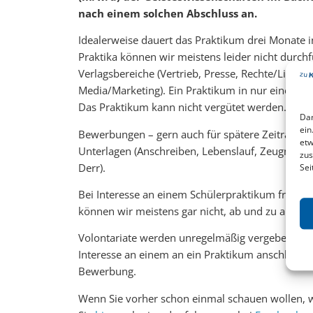
nach einem solchen Abschluss an.
Idealerweise dauert das Praktikum drei Monate in 
Praktika können wir meistens leider nicht durchf
Verlagsbereiche (Vertrieb, Presse, Rechte/Lizenz
Media/Marketing). Ein Praktikum in nur einer Abte
Das Praktikum kann nicht vergütet werden.
Dam
ein
Bewerbungen – gern auch für spätere Zeiträume o
etw
Unterlagen (Anschreiben, Lebenslauf, Zeugnisse
zus
Derr).
Sei
Bei Interesse an einem Schülerpraktikum fragen S
können wir meistens gar nicht, ab und zu aber do
Volontariate werden unregelmäßig vergeben und 
Interesse an einem an ein Praktikum anschließend
Bewerbung.
Wenn Sie vorher schon einmal schauen wollen, w