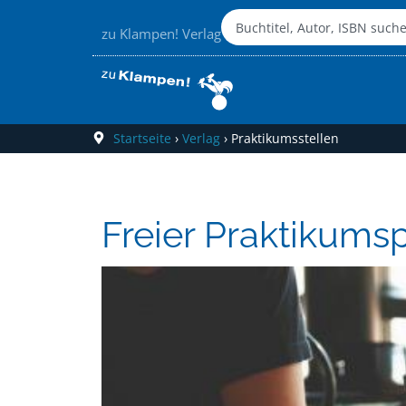
zu Klampen! Verlag
Startseite
›
Verlag
›
Praktikumsstellen
Freier Praktikums