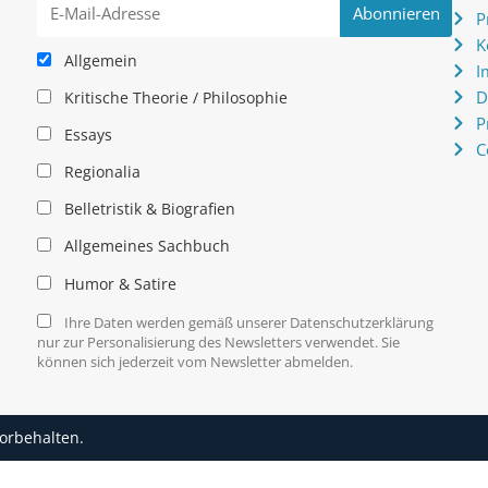
P
K
Allgemein
I
D
Kritische Theorie / Philosophie
P
Essays
C
Regionalia
Belletristik & Biografien
Allgemeines Sachbuch
Humor & Satire
Ihre Daten werden gemäß unserer Datenschutzerklärung
nur zur Personalisierung des Newsletters verwendet. Sie
können sich jederzeit vom Newsletter abmelden.
vorbehalten.