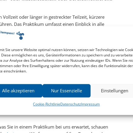
Vollzeit oder länger in gestreckter Teilzeit, kürzere
ühren. Das Praktikum umfasst einen Einblick in alle
en, Lektorat, Projektmanagement/Herstellung, Social
ilung können wir als Kleinverlag leider nicht anbieten.
it Sie unsere Website optimal nutzen können, setzen wir Technologien wie Cook
. Diese ermöglichen es uns, Geräteinformationen zu speichern und zu verarbeite
der im nächsten Jahr – bitte per Mail mit den üblichen
a zur Analyse des Surfverhaltens oder zur Nutzung eindeutiger IDs. Wenn Sie ni
) an
info@zuklampen.de
(Ansprechpartnerin: Regina
timmen oder Ihre Einwilligung später widerrufen, kann dies die Funktionalität der
te einschränken.
ie bitte vorher am besten per Mail an. Solche Praktika
ch und eher kurzfristig anbieten und nicht garantieren.
Alle akzeptieren
Nur Essenzielle
Einstellungen
setzen ein Praktikum in unserem Verlag voraus. Bei
Cookie-Richtlinie
Datenschutz
Impressum
en Volontariat vermerken Sie dies bitte in Ihrer
as Sie in einem Praktikum bei uns erwartet, schauen