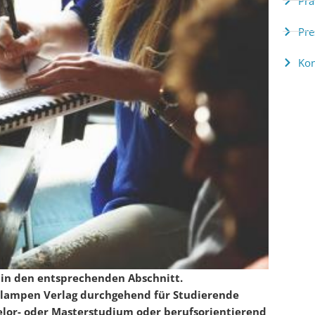
Pra
Pre
Kon
n in den entsprechenden Abschnitt.
 Klampen Verlag durchgehend für Studierende
elor- oder Masterstudium oder berufsorientierend