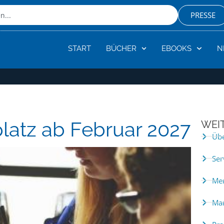
PRESSE
START
BÜCHER
EBOOKS
N
platz ab Februar 2027
WEI
Übe
Ser
Me
Man