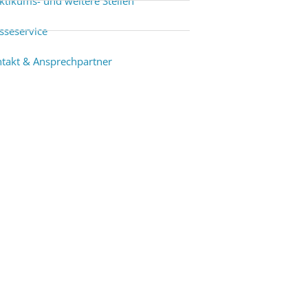
ktikums- und weitere Stellen
sseservice
takt & Ansprechpartner