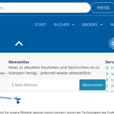
PRESSE
START
BÜCHER
EBOOKS
N
Newsletter
Serv
News zu aktuellen Neuheiten und Nachrichten im zu
P
hau –
Klampen! Verlag – jederzeit wieder abbestellbar.
S
.
I
P
K
Allgemein
I
D
Kritische Theorie / Philosophie
P
it Sie unsere Website optimal nutzen können, setzen wir Technologien wie Cook
Essays