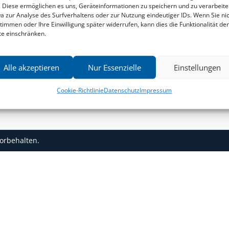
C
. Diese ermöglichen es uns, Geräteinformationen zu speichern und zu verarbeite
a zur Analyse des Surfverhaltens oder zur Nutzung eindeutiger IDs. Wenn Sie ni
Regionalia
timmen oder Ihre Einwilligung später widerrufen, kann dies die Funktionalität der
Belletristik & Biografien
te einschränken.
Allgemeines Sachbuch
Alle akzeptieren
Nur Essenzielle
Einstellungen
Humor & Satire
Ihre Daten werden gemäß unserer Datenschutzerklärung
Cookie-Richtlinie
Datenschutz
Impressum
nur zur Personalisierung des Newsletters verwendet. Sie
können sich jederzeit vom Newsletter abmelden.
vorbehalten.