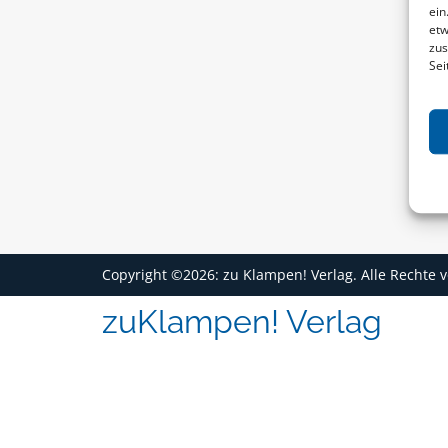
ein
etw
zus
Sei
Copyright ©2026: zu Klampen! Verlag. Alle Rechte 
zuKlampen! Verlag