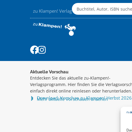
zu Klampen! Verlag
Aktuelle Vorschau
Entdecken Sie das aktuelle zu-Klampen!-
Verlagsprogramm. Hier finden Sie die Verlagsvorsc
einfach direkt online reinlesen oder herunterladen
Download: Vorschau zu Klampen! Herbst 2026
Mehr aktuelle Vorschauen ansehen
Dam