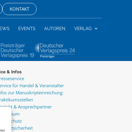
KONTAKT
EWS
EVENTS
AUTOREN
VERLAG
ice & Infos
resseservice
ervice für Handel & Veranstalter
nfos zur Manuskripteinreichung
raktikumsstellen
ontakt & Ansprechpartner
mpressum
atenschutz
roduktsicherheit
ies