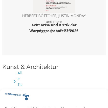
HERBERT BÖTTCHER
,
JUSTIN MONDAY
und mehr
exit! Krise und Kritik der
Warengesellschaft 23/2026
Jahrgang 23, Heft 23
Kunst & Architektur
All
e
Tit
el