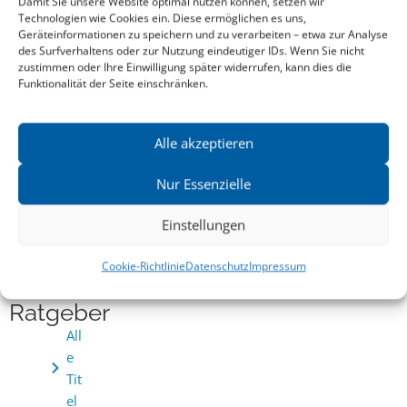
Damit Sie unsere Website optimal nutzen können, setzen wir
Technologien wie Cookies ein. Diese ermöglichen es uns,
Geräteinformationen zu speichern und zu verarbeiten – etwa zur Analyse
des Surfverhaltens oder zur Nutzung eindeutiger IDs. Wenn Sie nicht
zustimmen oder Ihre Einwilligung später widerrufen, kann dies die
Funktionalität der Seite einschränken.
Alle akzeptieren
Nur Essenzielle
GERRY LINDA
,
MAURA ECCO
und mehr
Im Dickicht der Sichtachsen
Einstellungen
Cookie-Richtlinie
Datenschutz
Impressum
Ratgeber
All
e
Tit
el