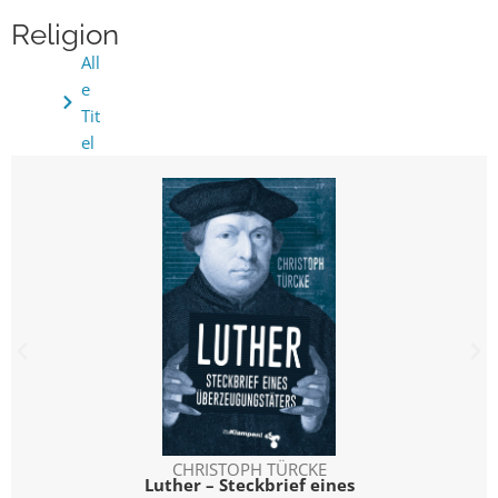
Religion
All
e
Tit
el
CHRISTOPH TÜRCKE
Luther – Steckbrief eines
Di