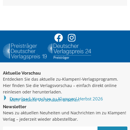
Aktuelle Vorschau
Entdecken Sie das aktuelle zu-Klampen!-Verlagsprogramm.
Hier finden Sie die Verlagsvorschau – einfach direkt online
reinlesen oder herunterladen.
Download: Vorschau zu Klampen! Herbst 2026
Mehr aktuelle Vorschauen ansehen
Newsletter
News zu aktuellen Neuheiten und Nachrichten im zu Klampen!
Verlag – jederzeit wieder abbestellbar.