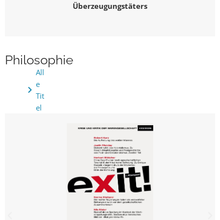
Überzeugungstäters
Philosophie
All
e
Tit
el