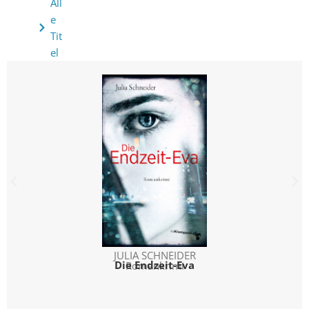
All
e
Tit
el
JULIA SCHNEIDER
Die Endzeit-Eva
Romankrimi