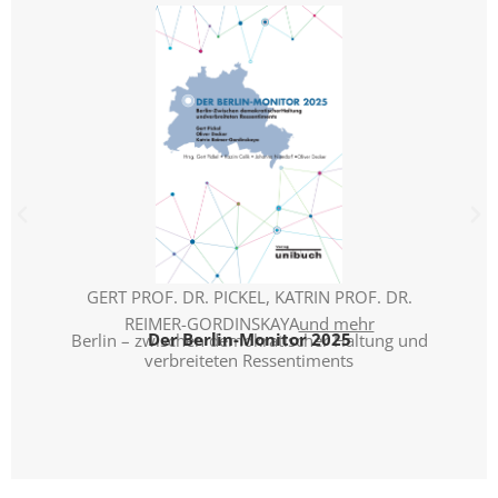
GERT PROF. DR. PICKEL
,
KATRIN PROF. DR.
FR
REIMER-GORDINSKAYA
und mehr
Der Berlin-Monitor 2025
»
Berlin – zwischen demokratischer Haltung und
verbreiteten Ressentiments
Persp