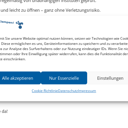
regelmäßig von unabhängigen Instituten geprüft.
und leicht zu öffnen – ganz ohne Verletzungsrisiko.
 genießen können, beachten Sie bitte die folgenden Hinweise:
it Sie unsere Website optimal nutzen können, setzen wir Technologien wie Cook
sser oder Feuer, um Schäden zu verhindern.
. Diese ermöglichen es uns, Geräteinformationen zu speichern und zu verarbeite
a zur Analyse des Surfverhaltens oder zur Nutzung eindeutiger IDs. Wenn Sie ni
timmen oder Ihre Einwilligung später widerrufen, kann dies die Funktionalität der
 wir schnell und transparent:
te einschränken.
re Kunden umgehend und sorgen für einen unkomplizierten
Alle akzeptieren
Nur Essenzielle
Einstellungen
nn Sie ein Problem feststellen oder Fragen zur
Cookie-Richtlinie
Datenschutz
Impressum
 da!