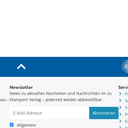
Newsletter
Serv
News zu aktuellen Neuheiten und Nachrichten im zu
P
hau –
Klampen! Verlag – jederzeit wieder abbestellbar.
S
.
I
P
K
Allgemein
I