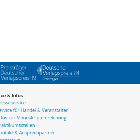
ice & Infos
resseservice
ervice für Handel & Veranstalter
nfos zur Manuskripteinreichung
raktikumsstellen
ontakt & Ansprechpartner
mpressum