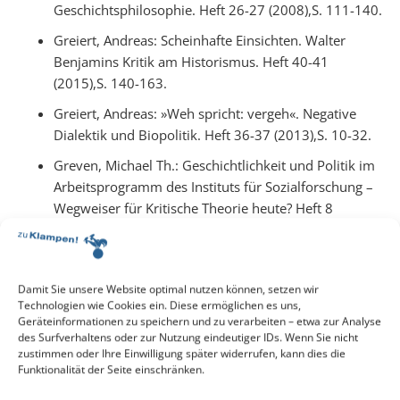
Geschichtsphilosophie. Heft 26-27 (2008),S. 111-140.
Greiert, Andreas: Scheinhafte Einsichten. Walter
Benjamins Kritik am Historismus. Heft 40-41
(2015),S. 140-163.
Greiert, Andreas: »Weh spricht: vergeh«. Negative
Dialektik und Biopolitik. Heft 36-37 (2013),S. 10-32.
Greven, Michael Th.: Geschichtlichkeit und Politik im
Arbeitsprogramm des Instituts für Sozialforschung –
Wegweiser für Kritische Theorie heute? Heft 8
(1999),S. 5-29.
Gruschka, Andreas: Die aktuelle Modernisierung der
Hochschule vor dem Gericht der Idee der Universität.
Damit Sie unsere Website optimal nutzen können, setzen wir
Heft 14 (2002),S. 66-86.
Technologien wie Cookies ein. Diese ermöglichen es uns,
Geräteinformationen zu speichern und zu verarbeiten – etwa zur Analyse
Gruschka, Andreas: Krise, Kritik und Vision? Ein
des Surfverhaltens oder zur Nutzung eindeutiger IDs. Wenn Sie nicht
zustimmen oder Ihre Einwilligung später widerrufen, kann dies die
Forschungsprogramm aus dem Frankfurter Institut
Funktionalität der Seite einschränken.
für Sozialforschung. Heft 6 (1998),S. 5-27.