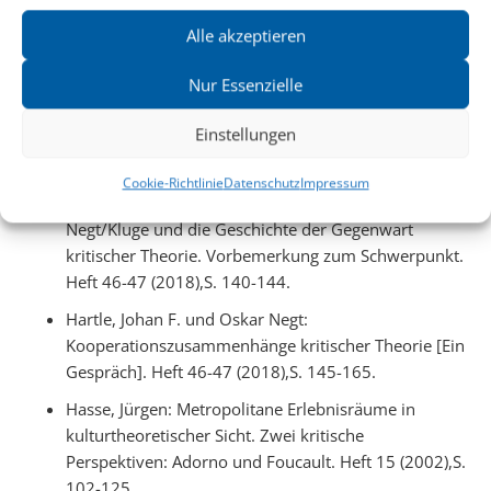
Gruschka, Andreas: Pädogogische Aufklärung nach
Adorno. Heft 18-19 (2004), S. 188- 200.Hansteen,
Alle akzeptieren
Hans Marius: Adornos philosophische Rhetorik oder
Nur Essenzielle
»Wie zu lesen sei«. Heft 30-31 (2010),S. 97-124.
Harnischmacher, Iris: Die Revision der Erinnerung im
Einstellungen
Denken. Hegels Theorie des Gedächtnisses –
Benjamins Theorie des Eingedenkens. Heft 26-27
Cookie-Richtlinie
Datenschutz
Impressum
(2008), S. 67- 85. Hartle, Johan F.: Das Projekt
Negt/Kluge und die Geschichte der Gegenwart
kritischer Theorie. Vorbemerkung zum Schwerpunkt.
Heft 46-47 (2018),S. 140-144.
Hartle, Johan F. und Oskar Negt:
Kooperationszusammenhänge kritischer Theorie [Ein
Gespräch]. Heft 46-47 (2018),S. 145-165.
Hasse, Jürgen: Metropolitane Erlebnisräume in
kulturtheoretischer Sicht. Zwei kritische
Perspektiven: Adorno und Foucault. Heft 15 (2002),S.
102-125.