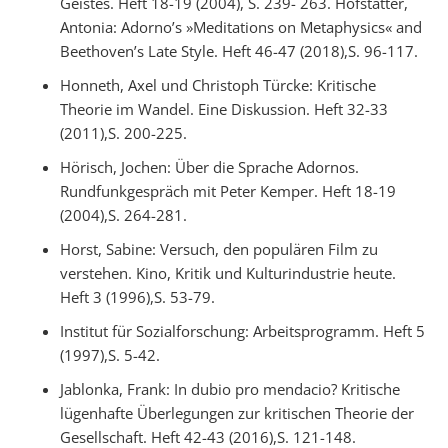
Geistes. Heft 18-19 (2004), S. 239- 263. Hofstätter,
Antonia: Adorno’s »Meditations on Metaphysics« and
Beethoven’s Late Style. Heft 46-47 (2018),S. 96-117.
Honneth, Axel und Christoph Türcke: Kritische
Theorie im Wandel. Eine Diskussion. Heft 32-33
(2011),S. 200-225.
Hörisch, Jochen: Über die Sprache Adornos.
Rundfunkgespräch mit Peter Kemper. Heft 18-19
(2004),S. 264-281.
Horst, Sabine: Versuch, den populären Film zu
verstehen. Kino, Kritik und Kulturindustrie heute.
Heft 3 (1996),S. 53-79.
Institut für Sozialforschung: Arbeitsprogramm. Heft 5
(1997),S. 5-42.
Jablonka, Frank: In dubio pro mendacio? Kritische
lügenhafte Überlegungen zur kritischen Theorie der
Gesellschaft. Heft 42-43 (2016),S. 121-148.