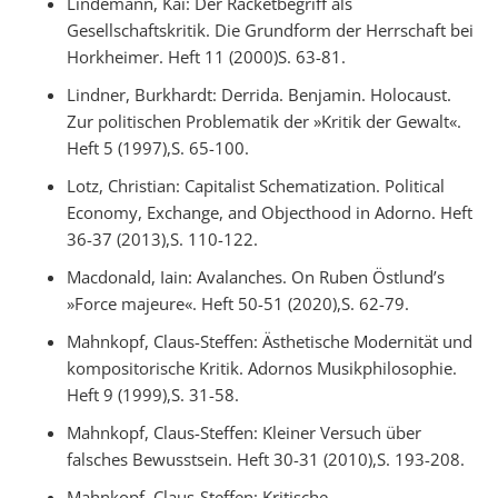
Lindemann, Kai: Der Racketbegriff als
Gesellschaftskritik. Die Grundform der Herrschaft bei
Horkheimer. Heft 11 (2000)S. 63-81.
Lindner, Burkhardt: Derrida. Benjamin. Holocaust.
Zur politischen Problematik der »Kritik der Gewalt«.
Heft 5 (1997),S. 65-100.
Lotz, Christian: Capitalist Schematization. Political
Economy, Exchange, and Objecthood in Adorno. Heft
36-37 (2013),S. 110-122.
Macdonald, Iain: Avalanches. On Ruben Östlund’s
»Force majeure«. Heft 50-51 (2020),S. 62-79.
Mahnkopf, Claus-Steffen: Ästhetische Modernität und
kompositorische Kritik. Adornos Musikphilosophie.
Heft 9 (1999),S. 31-58.
Mahnkopf, Claus-Steffen: Kleiner Versuch über
falsches Bewusstsein. Heft 30-31 (2010),S. 193-208.
Mahnkopf, Claus-Steffen: Kritische