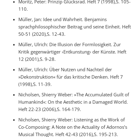
Moritz, Peter: Prinzip Glücksrad. Heft 7 (1998),S. 105-
110.
Müller, Jan: Idee und Wahrheit. Benjamins
sprachphilosophischer Beitrag und seine Einheit. Heft
50-51 (2020),S. 12-43.
Müller, Ulrich: Die Illusion der Formlosigkeit. Zur
Kritik gegenwärtiger ›Entkunstung‹ der Künste. Heft
12 (2001),S. 9-28.
Müller, Ulrich: Über Nutzen und Nachteil der
»Dekonstruktion« für das kritische Denken. Heft 7
(1998),S. 11-39.
Nicholsen, Shierry Weber: »The Accumulated Guilt of
Humankind«: On the Aesthetic in a Damaged World.
Heft 22-23 (2006),S. 164-179.
Nicholsen, Shierry Weber: Listening as the Work of
Co-Composing: A Note on the Actuality of Adornos’s
Musical Thought. Heft 42-43 (2016),S. 195-213.