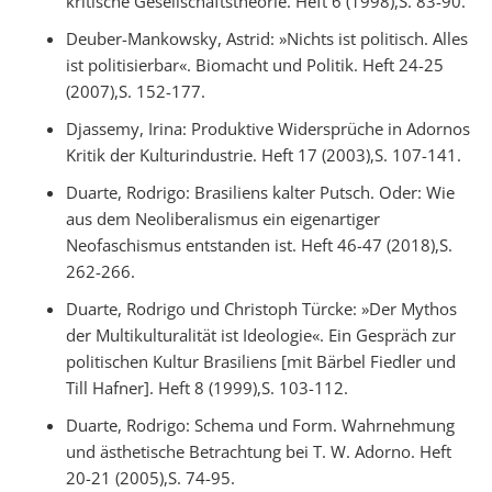
kritische Gesellschaftstheorie. Heft 6 (1998),S. 83-90.
Deuber-Mankowsky, Astrid: »Nichts ist politisch. Alles
ist politisierbar«. Biomacht und Politik. Heft 24-25
(2007),S. 152-177.
Djassemy, Irina: Produktive Widersprüche in Adornos
Kritik der Kulturindustrie. Heft 17 (2003),S. 107-141.
Duarte, Rodrigo: Brasiliens kalter Putsch. Oder: Wie
aus dem Neoliberalismus ein eigenartiger
Neofaschismus entstanden ist. Heft 46-47 (2018),S.
262-266.
Duarte, Rodrigo und Christoph Türcke: »Der Mythos
der Multikulturalität ist Ideologie«. Ein Gespräch zur
politischen Kultur Brasiliens [mit Bärbel Fiedler und
Till Hafner]. Heft 8 (1999),S. 103-112.
Duarte, Rodrigo: Schema und Form. Wahrnehmung
und ästhetische Betrachtung bei T. W. Adorno. Heft
20-21 (2005),S. 74-95.