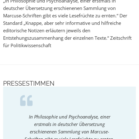
„In Philosophie und Psychoanalyse, einer erstmals in
deutscher Übersetzung erschienenen Sammlung von
Marcuse-Schriften gibt es viele Lesefrüchte zu ernten.“ Der
Standard „Knappe, aber sehr informative und hilfreiche
editorische Notizen erläutern jeweils den
Entstehungszusammenhang der einzelnen Texte.“ Zeitschrift
für Politikwissenschaft
PRESSESTIMMEN
In Philosophie und Psychoanalyse, einer
Hervo
erstmals in deutscher Übersetzung
Corn
erschienenen Sammlung von Marcuse-
lesens
Schriften gibt es viele Lesefrüchte zu ernten.
Schmid