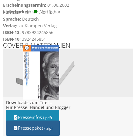
Erscheinungstermin:
01.06.2002
Lieferbarkeit:
Verfügbar
Format:
14,50 ×
21,50 cm
Sprache:
Deutsch
Verlag:
zu Klampen Verlag
ISBN-13:
9783924245856
ISBN-10:
3924245851
COVER & MATERIALIEN
Downloads zum Titel –
Für Presse, Handel und Blogger
Presseinfos
(.pdf)
Pressepaket
(.zip)