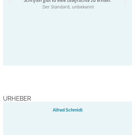
Der Standard
, unbekannt
Samml
nich
verf
So
URHEBER
Alfred Schmidt