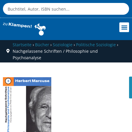
Startseite
›
Bücher
›
Soziologie
›
Politische Soziologie
›
Nachgelassene Schriften / Philosophie und
Psychoanalyse