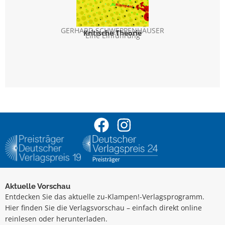
GERHARD SCHWEPPENHÄUSER
Kritische Theorie
Die
Eine Einführung
Spra
Exku
Aktuelle Vorschau
Entdecken Sie das aktuelle zu-Klampen!-Verlagsprogramm.
Hier finden Sie die Verlagsvorschau – einfach direkt online
reinlesen oder herunterladen.