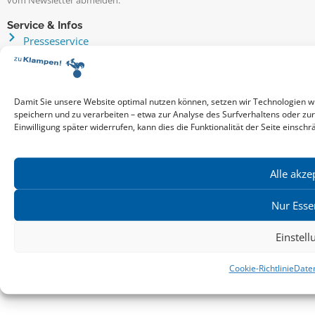
vom Newsletter abmelden.
Service & Infos
Presseservice
Service für Handel & Veranstalter
Infos zur Manuskripteinreichung
Praktikumsstellen
Damit Sie unsere Website optimal nutzen können, setzen wir Technologien w
Kontakt & Ansprechpartner
speichern und zu verarbeiten – etwa zur Analyse des Surfverhaltens oder zu
Impressum
Einwilligung später widerrufen, kann dies die Funktionalität der Seite einschr
Datenschutz
Produktsicherheit
Alle akze
Cookie-Einstellungen
Nur Esse
Copyright ©2026: zu Klampen! Verlag. Alle Rechte vorbehalten.
Einstel
zuKlampen! Verlag
Cookie-Richtlinie
Date