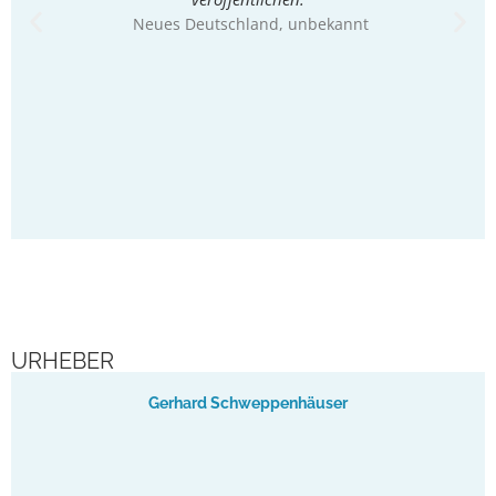
Neues Deutschland
, unbekannt
Das D
erlaubt
Einbl
S
URHEBER
Gerhard Schweppenhäuser