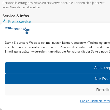
Personalisierung des Newsletters verwendet. Sie können sich jederzeit
vom Newsletter abmelden.
Service & Infos
Presseservice
Service für Handel & Veranstalter
Infos zur Manuskripteinreichung
Praktikumsstellen
Damit Sie unsere Website optimal nutzen können, setzen wir Technologien w
Kontakt & Ansprechpartner
speichern und zu verarbeiten – etwa zur Analyse des Surfverhaltens oder zu
Impressum
Einwilligung später widerrufen, kann dies die Funktionalität der Seite einschr
Datenschutz
Produktsicherheit
Alle akze
Cookie-Einstellungen
Nur Esse
Copyright ©2026: zu Klampen! Verlag. Alle Rechte vorbehalten.
Einstel
zuKlampen! Verlag
Cookie-Richtlinie
Date