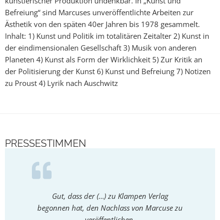
künstlerischer Produktion undenkbar. In „Kunst und
Befreiung“ sind Marcuses unveröffentlichte Arbeiten zur
Ästhetik von den späten 40er Jahren bis 1978 gesammelt.
Inhalt: 1) Kunst und Politik im totalitären Zeitalter 2) Kunst in
der eindimensionalen Gesellschaft 3) Musik von anderen
Planeten 4) Kunst als Form der Wirklichkeit 5) Zur Kritik an
der Politisierung der Kunst 6) Kunst und Befreiung 7) Notizen
zu Proust 4) Lyrik nach Auschwitz
PRESSESTIMMEN
Gut, dass der (…) zu Klampen Verlag
Die Sch
begonnen hat, den Nachlass von Marcuse zu
philolo
veröffentlichen.
mit ei