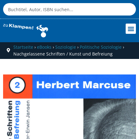
Startseite
›
eBooks
›
Soziologie
›
Politische Soziologie
›
Nachgelassene Schriften / Kunst und Befreiung