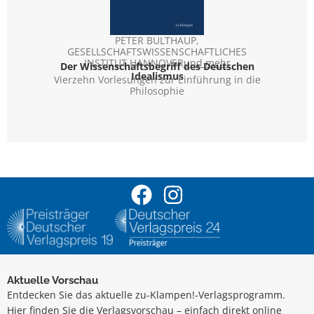
PETER BULTHAUP
,
U
GESELLSCHAFTSWISSENSCHAFTLICHES
Schr
Romane
INSTITUT HANNOVER
und mehr
Der Wissenschaftsbegriff des Deutschen
Idealismus
Vierzehn Vorlesungen zur Einführung in die
Philosophie
Aktuelle Vorschau
Entdecken Sie das aktuelle zu-Klampen!-Verlagsprogramm.
Hier finden Sie die Verlagsvorschau – einfach direkt online