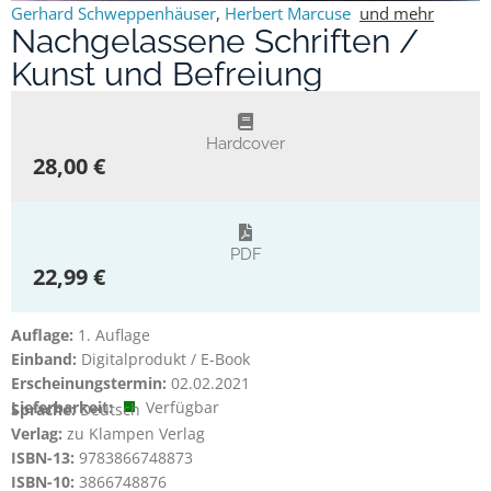
Gerhard Schweppenhäuser
,
Herbert Marcuse
und mehr
Nachgelassene Schriften /
Kunst und Befreiung
Hardcover
28,00 €
PDF
22,99 €
Auflage:
1. Auflage
Einband:
Digitalprodukt / E-Book
Erscheinungstermin:
02.02.2021
Lieferbarkeit:
Verfügbar
Sprache:
Deutsch
Verlag:
zu Klampen Verlag
ISBN-13:
9783866748873
ISBN-10:
3866748876