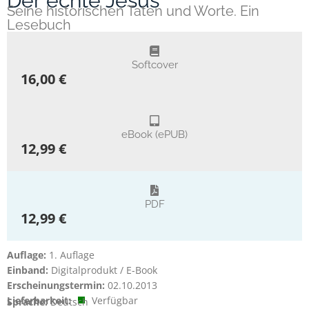
Der echte Jesus
Seine historischen Taten und Worte. Ein
Lesebuch
Softcover
16,00 €
eBook (ePUB)
12,99 €
PDF
12,99 €
Auflage:
1. Auflage
Einband:
Digitalprodukt / E-Book
Erscheinungstermin:
02.10.2013
Lieferbarkeit:
Verfügbar
Sprache:
Deutsch