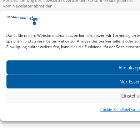
Personalisierung des Newsletters verwendet. Sie können sich jederzeit
vom Newsletter abmelden.
Service & Infos
Presseservice
Service für Handel & Veranstalter
Damit Sie unsere Website optimal nutzen können, setzen wir Technologien w
Infos zur Manuskripteinreichung
speichern und zu verarbeiten – etwa zur Analyse des Surfverhaltens oder zu
Praktikumsstellen
Einwilligung später widerrufen, kann dies die Funktionalität der Seite einschr
Kontakt & Ansprechpartner
Impressum
Alle akzep
Datenschutz
Produktsicherheit
Nur Essen
Cookie-Einstellungen
Einstell
Copyright ©2026: zu Klampen! Verlag. Alle Rechte vorbehalten.
Cookie-Richtlinie
Daten
zuKlampen! Verlag