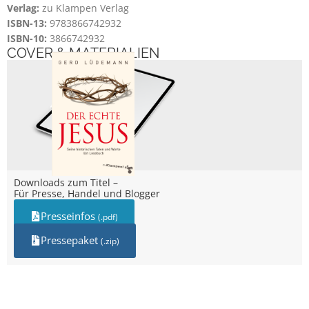
Verlag:
zu Klampen Verlag
ISBN-13:
9783866742932
ISBN-10:
3866742932
COVER & MATERIALIEN
Downloads zum Titel –
Für Presse, Handel und Blogger
Presseinfos
(.pdf)
Pressepaket
(.zip)