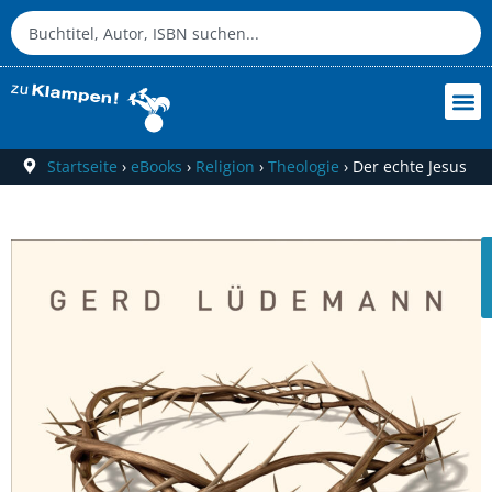
Startseite
›
eBooks
›
Religion
›
Theologie
›
Der echte Jesus