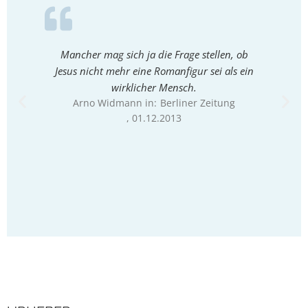
Mancher mag sich ja die Frage stellen, ob
Lüdeman
Jesus nicht mehr eine Romanfigur sei als ein
dass je
wirklicher Mensch.
Arno Widmann in:
Berliner Zeitung
Arno W
, 01.12.2013