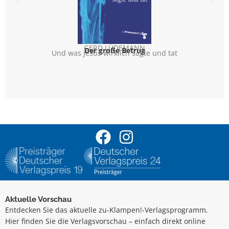
GERD LÜDEMANN
Der große Betrug
Und was Jesus wirklich sagte und tat
Über Jo
Aktuelle Vorschau
Entdecken Sie das aktuelle zu-Klampen!-Verlagsprogramm.
Hier finden Sie die Verlagsvorschau – einfach direkt online