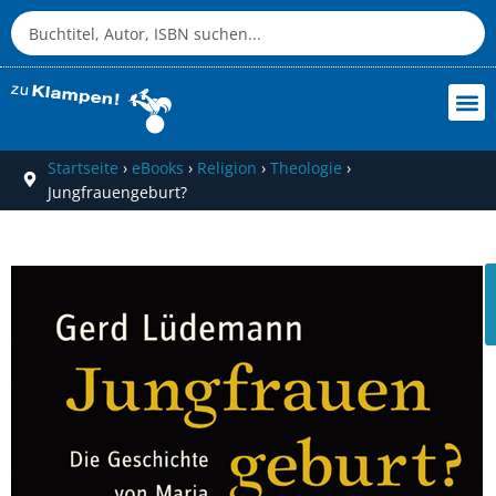
Startseite
›
eBooks
›
Religion
›
Theologie
›
Jungfrauengeburt?