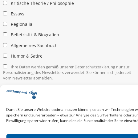
Kritische Theorie / Philosophie
Essays
Regionalia
Belletristik & Biografien
Allgemeines Sachbuch
Humor & Satire
Ihre Daten werden gemäß unserer Datenschutzerklärung nur zur
Personalisierung des Newsletters verwendet. Sie können sich jederzeit
vom Newsletter abmelden.
Service & Infos
Presseservice
Service für Handel & Veranstalter
Damit Sie unsere Website optimal nutzen können, setzen wir Technologien w
Infos zur Manuskripteinreichung
speichern und zu verarbeiten – etwa zur Analyse des Surfverhaltens oder zu
Praktikumsstellen
Einwilligung später widerrufen, kann dies die Funktionalität der Seite einschr
Kontakt & Ansprechpartner
Impressum