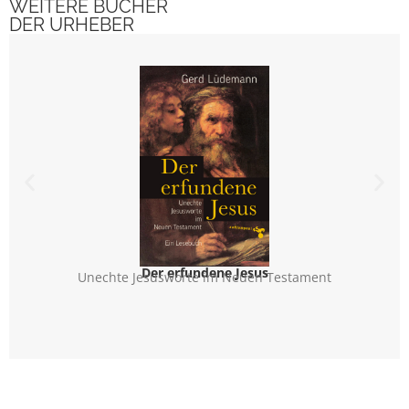
WEITERE BÜCHER
DER URHEBER
Der erfundene Jesus
Unechte Jesusworte im Neuen Testament
Seine