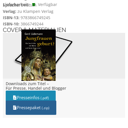
Lieferbarkeit:
Verfügbar
Sprache:
Deutsch
Verlag:
zu Klampen Verlag
ISBN-13:
9783866749245
ISBN-10:
3866749244
COVER & MATERIALIEN
Downloads zum Titel –
Für Presse, Handel und Blogger
Presseinfos
(.pdf)
Pressepaket
(.zip)