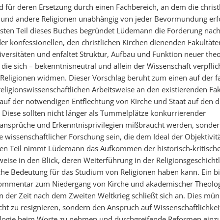
d für deren Ersetzung durch einen Fachbereich, an dem die christ
 und andere Religionen unabhängig von jeder Bevormundung erf
sten Teil dieses Buches begründet Lüdemann die Forderung nach
er konfessionellen, den christlichen Kirchen dienenden Fakultät
versitäten und enfaltet Struktur, Aufbau und Funktion neuer the
 die sich – bekenntnisneutral und allein der Wissenschaft verpfli
 Religionen widmen. Dieser Vorschlag beruht zum einen auf der fa
 religionswissenschaftlichen Arbeitsweise an den existierenden Fa
uf der notwendigen Entflechtung von Kirche und Staat auf den 
. Diese sollten nicht länger als Tummelplätze konkurrierender
nsprüche und Erkenntnisprivilegien mißbraucht werden, sonder
 wissenschaftlicher Forschung sein, die dem Ideal der Objektivitä
ten Teil nimmt Lüdemann das Aufkommen der historisch-kritisch
eise in den Blick, deren Weiterführung in der Religionsgeschicht
he Bedeutung für das Studium von Religionen haben kann. Ein b
 Kommentar zum Niedergang von Kirche und akademischer Theolog
n der Zeit nach dem Zweiten Weltkrieg schließt sich an. Dies mün
cht zu resignieren, sondern den Anspruch auf Wissenschaftlichkeit
logie beim Worte zu nehmen und durchgreifende Reformen einzu