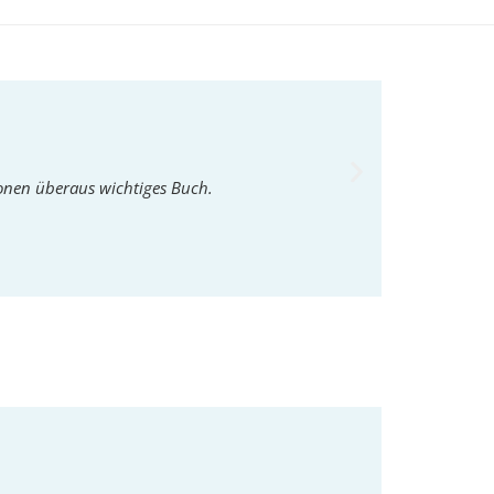
ionen überaus wichtiges Buch.
Ein Manifest für d