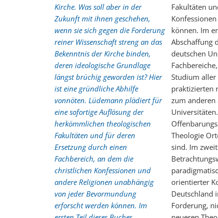
Kirche. Was soll aber in der
Fakultäten un
Zukunft mit ihnen geschehen,
Konfessionen
wenn sie sich gegen die Forderung
können. Im er
reiner Wissenschaft streng an das
Abschaffung d
Bekenntnis der Kirche binden,
deutschen Uni
deren ideologische Grundlage
Fachbereiche,
längst brüchig geworden ist? Hier
Studium aller
ist eine gründliche Abhilfe
praktizierten
vonnöten. Lüdemann plädiert für
zum anderen a
eine sofortige Auflösung der
Universitäten
herkömmlichen theologischen
Offenbarungsa
Fakultäten und für deren
Theologie Orte
Ersetzung durch einen
sind. Im zwei
Fachbereich, an dem die
Betrachtungsw
christlichen Konfessionen und
paradigmatisc
andere Religionen unabhängig
orientierter
von jeder Bevormundung
Deutschland i
erforscht werden können. Im
Forderung, ni
ersten Teil dieses Buches
neueren Theo