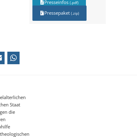
Presseinfos
(.pdf)
Pressepaket
(.zip)
elalterlichen
chen Staat
egen die
ren
hilfe
 theologischen