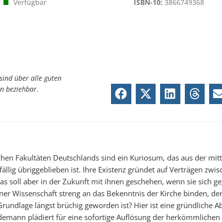
Verfügbar
ISBN-10:
3866749368
sind über alle guten
n beziehbar.
chen Fakultäten Deutschlands sind ein Kuriosum, das aus der mitt
fällig übriggeblieben ist. Ihre Existenz gründet auf Verträgen zwis
as soll aber in der Zukunft mit ihnen geschehen, wenn sie sich g
ner Wissenschaft streng an das Bekenntnis der Kirche binden, de
Grundlage längst brüchig geworden ist? Hier ist eine gründliche Ab
emann plädiert für eine sofortige Auflösung der herkömmlichen