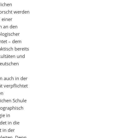
lichen
orscht werden
 einer
en an den
ologischer
chtet – dem
ktisch bereits
kultäten und
deutschen
n auch in der
t verpflichtet
en
lichen Schule
iographisch
ie in
det in die
 in der
leiten. Denn