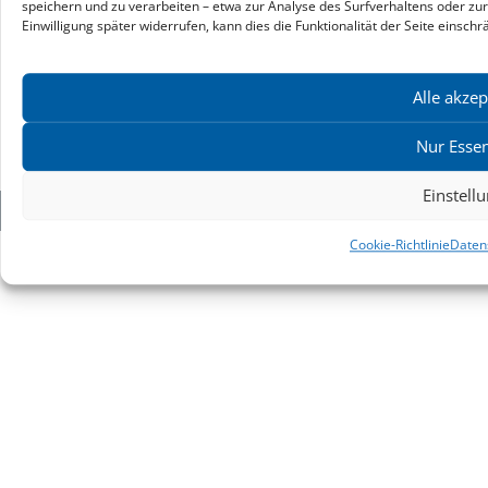
speichern und zu verarbeiten – etwa zur Analyse des Surfverhaltens oder zu
Praktikumsstellen
Einwilligung später widerrufen, kann dies die Funktionalität der Seite einschr
Kontakt & Ansprechpartner
Impressum
Alle akzep
Datenschutz
Produktsicherheit
Nur Essen
Cookie-Einstellungen
Einstell
Copyright ©2026: zu Klampen! Verlag. Alle Rechte vorbehalten.
Cookie-Richtlinie
Daten
zuKlampen! Verlag