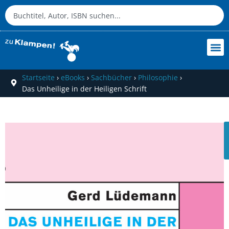
Startseite
›
eBooks
›
Sachbücher
›
Philosophie
›
Das Unheilige in der Heiligen Schrift