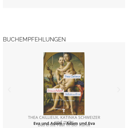
BUCHEMPFEHLUNGEN
THEA CAILLIEUX
,
KATINKA SCHWEIZER
THEA
und mehr
Eva und Adam – Adam und Eva
E
Das erste Paar in der Kunst