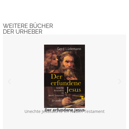
WEITERE BÜCHER
DER URHEBER
Der erfundene Jesus
Unechte Jesusworte im Neuen Testament
Seine