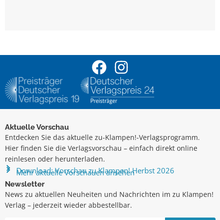
Aktuelle Vorschau
Entdecken Sie das aktuelle zu-Klampen!-Verlagsprogramm.
Hier finden Sie die Verlagsvorschau – einfach direkt online
reinlesen oder herunterladen.
Download: Vorschau zu Klampen! Herbst 2026
Mehr aktuelle Vorschauen ansehen
Newsletter
News zu aktuellen Neuheiten und Nachrichten im zu Klampen!
Verlag – jederzeit wieder abbestellbar.