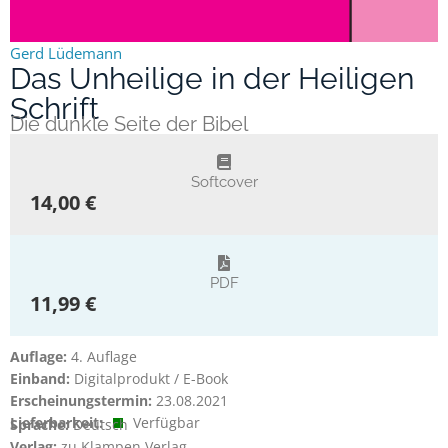
Gerd Lüdemann
Das Unheilige in der Heiligen
Schrift
Die dunkle Seite der Bibel
Softcover
14,00 €
PDF
11,99 €
Auflage:
4. Auflage
Einband:
Digitalprodukt / E-Book
Erscheinungstermin:
23.08.2021
Lieferbarkeit:
Verfügbar
Sprache:
Deutsch
Verlag:
zu Klampen Verlag