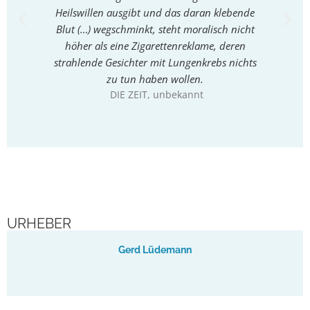
Heilswillen ausgibt und das daran klebende
Aufk
Blut (…) wegschminkt, steht moralisch nicht
la
höher als eine Zigarettenreklame, deren
we
strahlende Gesichter mit Lungenkrebs nichts
interess
zu tun haben wollen.
DIE ZEIT
, unbekannt
URHEBER
Gerd Lüdemann