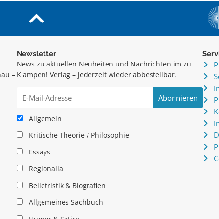
Newsletter
Serv
News zu aktuellen Neuheiten und Nachrichten im zu
P
hau –
Klampen! Verlag – jederzeit wieder abbestellbar.
S
.
I
P
K
Allgemein
I
D
Kritische Theorie / Philosophie
P
Essays
C
Regionalia
Belletristik & Biografien
Allgemeines Sachbuch
Humor & Satire