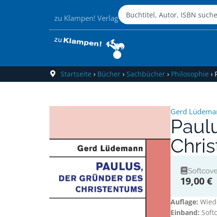
zu Klampen! Verlag
Startseite
›
Bücher
›
Sachbücher
›
Philosophie
›
Gerd Lüdema
Paul
Chri
Softcove
19,00 €
Auflage:
Wied
Einband:
Soft