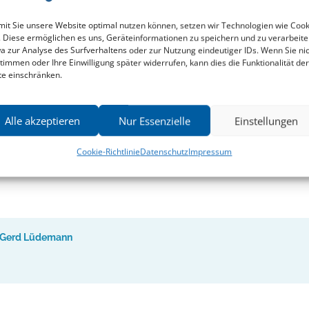
it Sie unsere Website optimal nutzen können, setzen wir Technologien wie Cook
. Diese ermöglichen es uns, Geräteinformationen zu speichern und zu verarbeite
Ohne Rücksicht auf affirmative Glaubenssätze stellt Lüdemann uns
a zur Analyse des Surfverhaltens oder zur Nutzung eindeutiger IDs. Wenn Sie ni
DIE WELT
, 01.04.2002
timmen oder Ihre Einwilligung später widerrufen, kann dies die Funktionalität der
te einschränken.
Alle akzeptieren
Nur Essenzielle
Einstellungen
Cookie-Richtlinie
Datenschutz
Impressum
Gerd Lüdemann