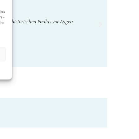
ies
n –
 den historischen Paulus vor Augen.
Das Buch ermöglicht 
cht