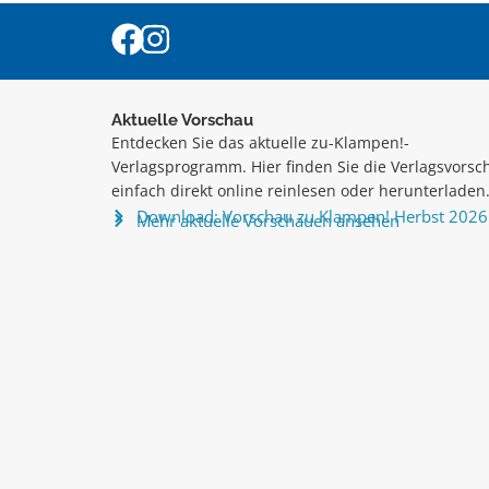
Aktuelle Vorschau
Entdecken Sie das aktuelle zu-Klampen!-
Verlagsprogramm. Hier finden Sie die Verlagsvorsc
einfach direkt online reinlesen oder herunterladen
Download: Vorschau zu Klampen! Herbst 2026
Mehr aktuelle Vorschauen ansehen