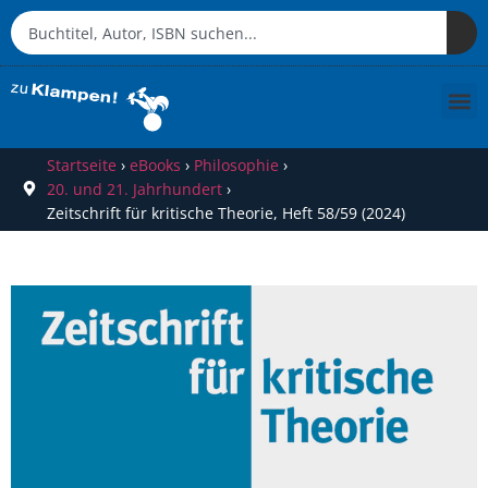
Startseite
›
eBooks
›
Philosophie
›
20. und 21. Jahrhundert
›
Zeitschrift für kritische Theorie, Heft 58/59 (2024)