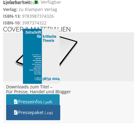
Lieferbarkeit:
Verfügbar
Sprache:
Deutsch
Verlag:
zu Klampen Verlag
ISBN-13:
9783987374326
ISBN-10:
3987374322
COVER & MATERIALIEN
Downloads zum Titel –
Für Presse, Handel und Blogger
Presseinfos
(.pdf)
Pressepaket
(.zip)