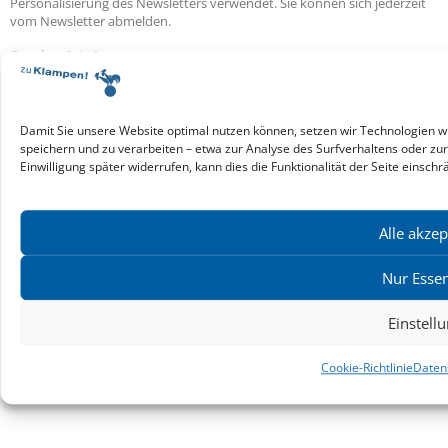
Personalisierung des Newsletters verwendet. Sie können sich jederzeit
vom Newsletter abmelden.
Service & Infos
Presseservice
Service für Handel & Veranstalter
Infos zur Manuskripteinreichung
Damit Sie unsere Website optimal nutzen können, setzen wir Technologien w
speichern und zu verarbeiten – etwa zur Analyse des Surfverhaltens oder zu
Praktikumsstellen
Einwilligung später widerrufen, kann dies die Funktionalität der Seite einschr
Kontakt & Ansprechpartner
Impressum
Datenschutz
Alle akzep
Produktsicherheit
Cookie-Einstellungen
Nur Essen
Einstell
Copyright ©2026: zu Klampen! Verlag. Alle Rechte vorbehalten.
zuKlampen! Verlag
Cookie-Richtlinie
Daten