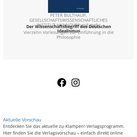
PETER BULTHAUP
,
U
GESELLSCHAFTSWISSENSCHAFTLICHES
Schr
Romane
INSTITUT HANNOVER
und mehr
Der Wissenschaftsbegriff des Deutschen
Idealismus
Vierzehn Vorlesungen zur Einführung in die
Philosophie
Aktuelle Vorschau
Entdecken Sie das aktuelle zu-Klampen!-Verlagsprogramm.
Hier finden Sie die Verlagsvorschau – einfach direkt online