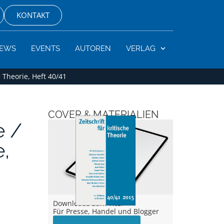
KONTAKT
EWS
EVENTS
AUTOREN
VERLAG
he Theorie, Heft 40/41
COVER & MATERIALIEN
e /
e,
Downloads zum Titel –
Für Presse, Handel und Blogger