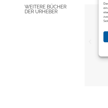
Dam
WEITERE BÜCHER
ein
DER URHEBER
etw
zus
Sei