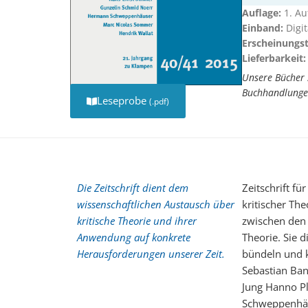
Auflage:
1. Au
Einband:
Digi
Erscheinungs
Lieferbarkeit:
Unsere Bücher 
Buchhandlunge
Leseprobe
(.pdf)
Die Zeitschrift dient dem
Zeitschrift fü
wissenschaftlichen Austausch über
kritischer Th
kritische Theorie und ihrer
zwischen den
Anwendung auf konkrete
Theorie. Sie 
Herausforderungen unserer Zeit.
bündeln und k
Sebastian Ban
Jung Hanno Pl
Schweppenhäu