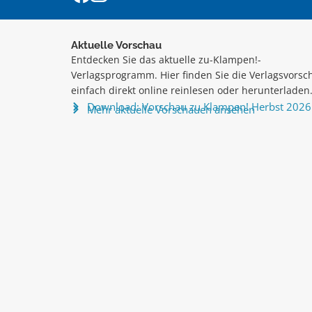
Aktuelle Vorschau
Entdecken Sie das aktuelle zu-Klampen!-
Verlagsprogramm. Hier finden Sie die Verlagsvorsc
einfach direkt online reinlesen oder herunterladen
Download: Vorschau zu Klampen! Herbst 2026
Mehr aktuelle Vorschauen ansehen