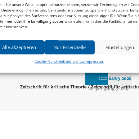
it Sie unsere Website optimal nutzen können, setzen wir Technologien wie Cook
. Diese ermöglichen es uns, Geräteinformationen zu speichern und zu verarbeite
a zur Analyse des Surfverhaltens oder zur Nutzung eindeutiger IDs. Wenn Sie ni
timmen oder Ihre Einwilligung später widerrufen, kann dies die Funktionalität der
te einschränken.
Alle akzeptieren
Nur Essenzielle
Einstellungen
Cookie-Richtlinie
Datenschutz
Impressum
Zeitschrift für kritische Theorie / Zeitschrift für kritisc
32. Jahrgang (2026)