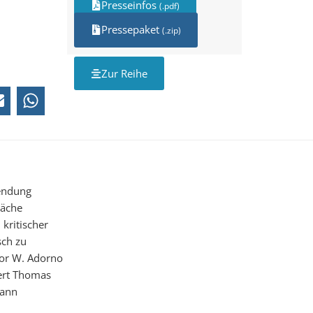
Presseinfos
(.pdf)
Pressepaket
(.zip)
Zur Reihe
wendung
räche
kritischer
sch zu
dor W. Adorno
iert Thomas
mann