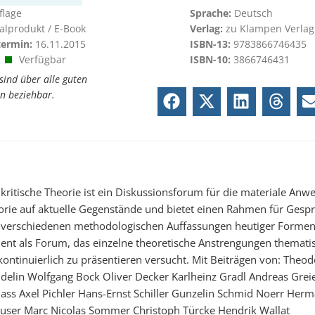
flage
Sprache:
Deutsch
talprodukt / E-Book
Verlag:
zu Klampen Verlag
termin:
16.11.2015
ISBN-13:
9783866746435
Verfügbar
ISBN-10:
3866746431
sind über alle guten
n beziehbar.
r kritische Theorie ist ein Diskussionsforum für die materiale An
eorie auf aktuelle Gegenstände und bietet einen Rahmen für Gesp
 verschiedenen methodologischen Auffassungen heutiger Formen 
dient als Forum, das einzelne theoretische Anstrengungen themati
ontinuierlich zu präsentieren versucht. Mit Beiträgen von: Theo
delin Wolfgang Bock Oliver Decker Karlheinz Gradl Andreas Gre
ass Axel Pichler Hans-Ernst Schiller Gunzelin Schmid Noerr Her
ser Marc Nicolas Sommer Christoph Türcke Hendrik Wallat