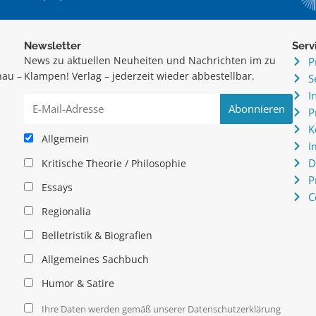
Newsletter
Serv
News zu aktuellen Neuheiten und Nachrichten im zu
P
hau –
Klampen! Verlag – jederzeit wieder abbestellbar.
S
.
I
P
K
Allgemein
I
D
Kritische Theorie / Philosophie
P
Essays
C
Regionalia
Belletristik & Biografien
Allgemeines Sachbuch
Humor & Satire
Ihre Daten werden gemäß unserer Datenschutzerklärung