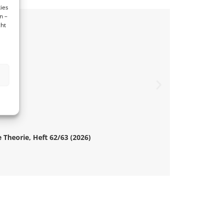
ies
n –
cht
he Theorie, Heft 62/63 (2026)