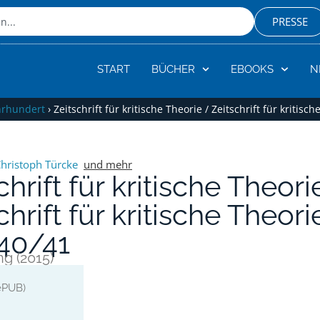
PRESSE
START
BÜCHER
EBOOKS
N
hrhundert
›
Zeitschrift für kritische Theorie / Zeitschrift für kritisc
hristoph Türcke
und mehr
chrift für kritische Theori
chrift für kritische Theori
 40/41
ng (2015)
ePUB)