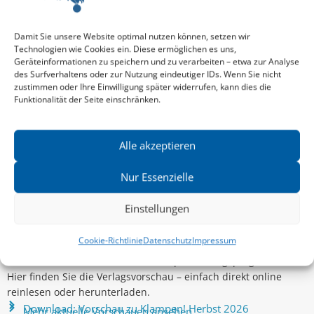
KARLHEINZ GRADL
,
OLIVER DR. PHIL. DECKER
KAR
und mehr
Damit Sie unsere Website optimal nutzen können, setzen wir
Zeits
Technologien wie Cookies ein. Diese ermöglichen es uns,
Geräteinformationen zu speichern und zu verarbeiten – etwa zur Analyse
des Surfverhaltens oder zur Nutzung eindeutiger IDs. Wenn Sie nicht
zustimmen oder Ihre Einwilligung später widerrufen, kann dies die
Funktionalität der Seite einschränken.
Alle akzeptieren
Nur Essenzielle
Einstellungen
Cookie-Richtlinie
Datenschutz
Impressum
Aktuelle Vorschau
Entdecken Sie das aktuelle zu-Klampen!-Verlagsprogramm.
Hier finden Sie die Verlagsvorschau – einfach direkt online
reinlesen oder herunterladen.
Download: Vorschau zu Klampen! Herbst 2026
Mehr aktuelle Vorschauen ansehen