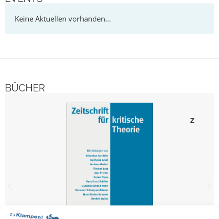
BÜCHER
Ze
Zeitschr