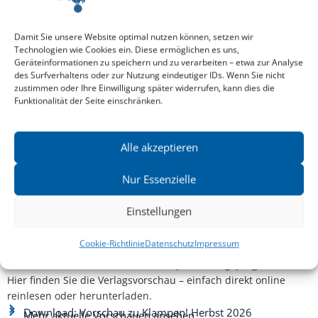
KARLHEINZ GRADL
,
OLIVER DR. PHIL. DECKER
KAR
und mehr
Damit Sie unsere Website optimal nutzen können, setzen wir
Zeits
Technologien wie Cookies ein. Diese ermöglichen es uns,
Geräteinformationen zu speichern und zu verarbeiten – etwa zur Analyse
des Surfverhaltens oder zur Nutzung eindeutiger IDs. Wenn Sie nicht
zustimmen oder Ihre Einwilligung später widerrufen, kann dies die
Funktionalität der Seite einschränken.
Alle akzeptieren
Nur Essenzielle
Einstellungen
Cookie-Richtlinie
Datenschutz
Impressum
Aktuelle Vorschau
Entdecken Sie das aktuelle zu-Klampen!-Verlagsprogramm.
Hier finden Sie die Verlagsvorschau – einfach direkt online
reinlesen oder herunterladen.
Download: Vorschau zu Klampen! Herbst 2026
Mehr aktuelle Vorschauen ansehen