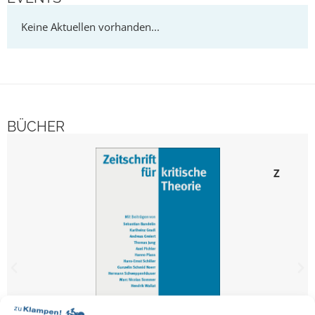
BÜCHER
Ze
Zeitschr