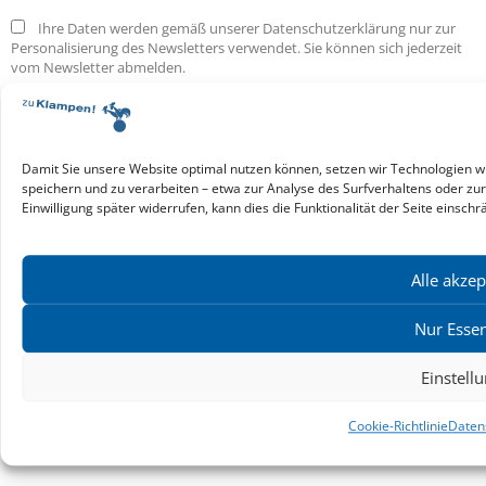
Ihre Daten werden gemäß unserer Datenschutzerklärung nur zur
Personalisierung des Newsletters verwendet. Sie können sich jederzeit
vom Newsletter abmelden.
Service & Infos
Presseservice
Service für Handel & Veranstalter
Damit Sie unsere Website optimal nutzen können, setzen wir Technologien w
Infos zur Manuskripteinreichung
speichern und zu verarbeiten – etwa zur Analyse des Surfverhaltens oder zu
Praktikumsstellen
Einwilligung später widerrufen, kann dies die Funktionalität der Seite einschr
Kontakt & Ansprechpartner
Impressum
Alle akzep
Datenschutz
Produktsicherheit
Nur Essen
Cookie-Einstellungen
Einstell
Copyright ©2026: zu Klampen! Verlag. Alle Rechte vorbehalten.
Cookie-Richtlinie
Daten
zuKlampen! Verlag