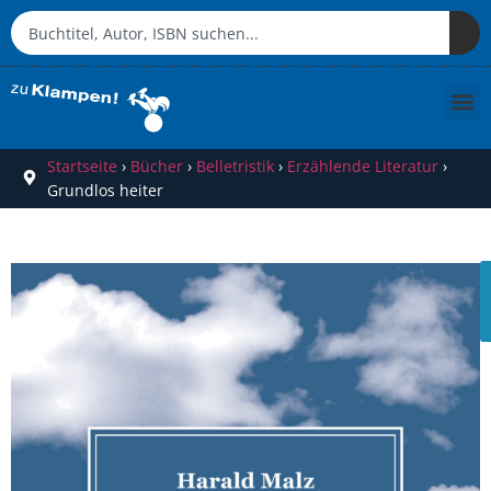
Startseite
›
Bücher
›
Belletristik
›
Erzählende Literatur
›
Grundlos heiter