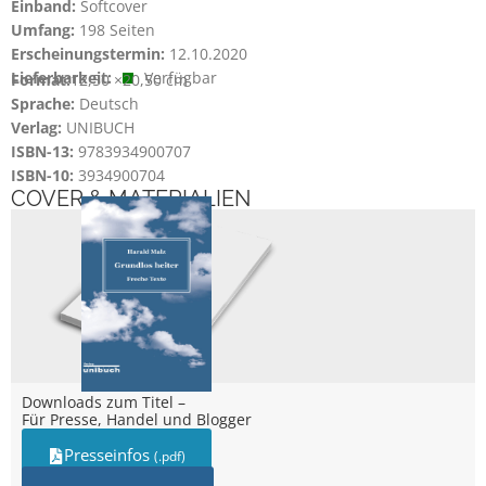
Einband:
Softcover
Umfang:
198 Seiten
Erscheinungstermin:
12.10.2020
Lieferbarkeit:
Verfügbar
Format:
12,50 ×
20,50 cm
Sprache:
Deutsch
Verlag:
UNIBUCH
ISBN-13:
9783934900707
ISBN-10:
3934900704
COVER & MATERIALIEN
Downloads zum Titel –
Für Presse, Handel und Blogger
Presseinfos
(.pdf)