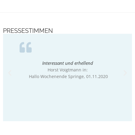
PRESSESTIMMEN
Interessant und erhellend
Malz en
Horst Voigtmann in:
Hallo Wochenende Springe
, 01.11.2020
Christo