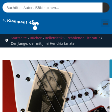
Startseite
›
Bücher
›
Belletristik
›
Erzählende Literatur
›
Der Junge, der mit Jimi Hendrix tanzte