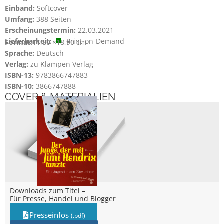
Einband:
Softcover
Umfang:
388 Seiten
Erscheinungstermin:
22.03.2021
Lieferbarkeit:
Print-on-Demand
Format:
11,80 ×
18,90 cm
Sprache:
Deutsch
Verlag:
zu Klampen Verlag
ISBN-13:
9783866747883
ISBN-10:
3866747888
COVER & MATERIALIEN
Downloads zum Titel –
Für Presse, Handel und Blogger
Presseinfos
(.pdf)