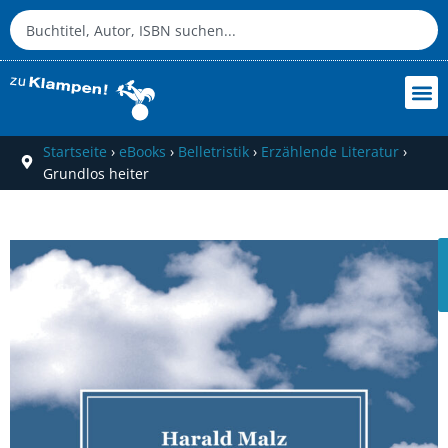
Startseite
›
eBooks
›
Belletristik
›
Erzählende Literatur
›
Grundlos heiter