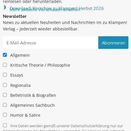
reinlesen oder herunterladen.
Download: Vorschau zu Klampen! Herbst 2026
Mehr aktuelle Vorschauen ansehen
Newsletter
News zu aktuellen Neuheiten und Nachrichten im zu Klampen!
Verlag – jederzeit wieder abbestellbar.
Allgemein
Kritische Theorie / Philosophie
Essays
Regionalia
Belletristik & Biografien
Allgemeines Sachbuch
Humor & Satire
Ihre Daten werden gemäß unserer Datenschutzerklärung nur zur
Personalisierung des Newsletters verwendet. Sie können sich jederzeit