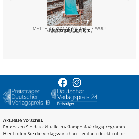
MATTHIAS BRODOWY
,
MALTE WULF
MA
Klappstuhl und ich!
Satirische Miniaturen
Aktuelle Vorschau
Entdecken Sie das aktuelle zu-Klampen!-Verlagsprogramm.
Hier finden Sie die Verlagsvorschau – einfach direkt online