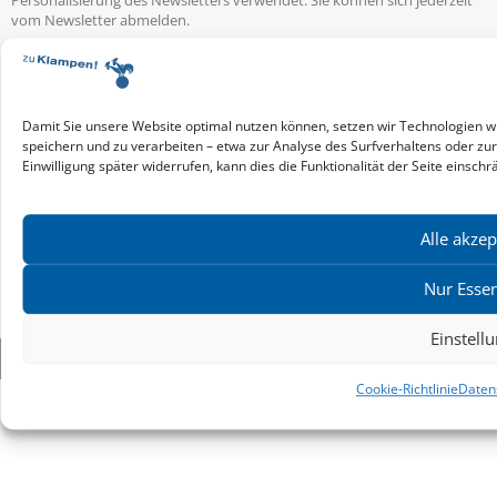
vom Newsletter abmelden.
Service & Infos
Presseservice
Service für Handel & Veranstalter
Damit Sie unsere Website optimal nutzen können, setzen wir Technologien w
Infos zur Manuskripteinreichung
speichern und zu verarbeiten – etwa zur Analyse des Surfverhaltens oder zu
Praktikumsstellen
Einwilligung später widerrufen, kann dies die Funktionalität der Seite einschr
Kontakt & Ansprechpartner
Impressum
Alle akzep
Datenschutz
Produktsicherheit
Nur Essen
Cookie-Einstellungen
Einstell
Copyright ©2026: zu Klampen! Verlag. Alle Rechte vorbehalten.
Cookie-Richtlinie
Daten
zuKlampen! Verlag