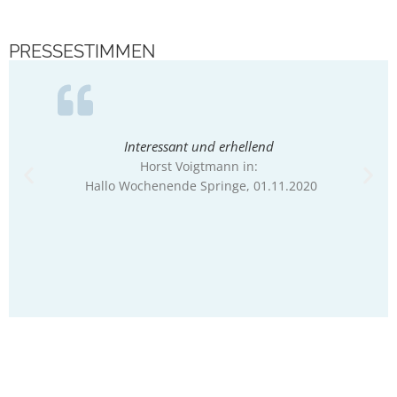
PRESSESTIMMEN
Interessant und erhellend
Malz en
Horst Voigtmann in:
Hallo Wochenende Springe
, 01.11.2020
Christo