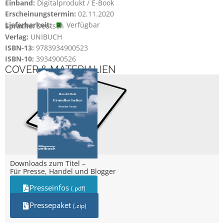
Einband:
Digitalprodukt / E-Book
Erscheinungstermin:
02.11.2020
Lieferbarkeit:
Verfügbar
Sprache:
Deutsch
Verlag:
UNIBUCH
ISBN-13:
9783934900523
ISBN-10:
3934900526
COVER & MATERIALIEN
Downloads zum Titel –
Für Presse, Handel und Blogger
Presseinfos
(.pdf)
Pressepaket
(.zip)