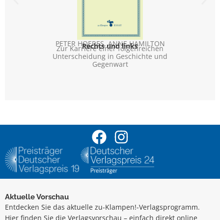
PETER HOERES
,
ANNE HAMILTON
PE
Rechts und links
Zur Karriere einer folgenreichen
Zu
Unterscheidung in Geschichte und
Unt
Gegenwart
Aktuelle Vorschau
Entdecken Sie das aktuelle zu-Klampen!-Verlagsprogramm.
Hier finden Sie die Verlagsvorschau – einfach direkt online