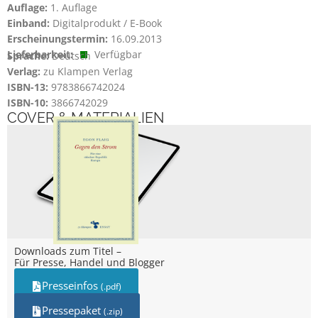
Auflage:
1. Auflage
Einband:
Digitalprodukt / E-Book
Erscheinungstermin:
16.09.2013
Lieferbarkeit:
Verfügbar
Sprache:
Deutsch
Verlag:
zu Klampen Verlag
ISBN-13:
9783866742024
ISBN-10:
3866742029
COVER & MATERIALIEN
Downloads zum Titel –
Für Presse, Handel und Blogger
Presseinfos
(.pdf)
Pressepaket
(.zip)