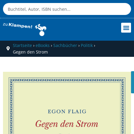
Startseite
›
eBooks
›
Sachbücher
›
Politik
›
Gegen den Strom