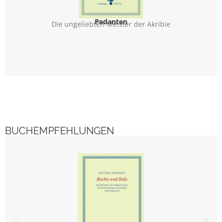
Pedanten
Die ungeliebten Meister der Akribie
BUCHEMPFEHLUNGEN