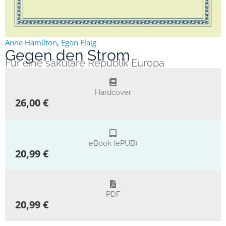
Anne Hamilton
,
Egon Flaig
Gegen den Strom
Für eine säkulare Republik Europa
Hardcover
26,00 €
eBook (ePUB)
20,99 €
PDF
20,99 €