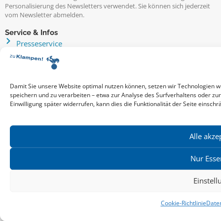
Personalisierung des Newsletters verwendet. Sie können sich jederzeit
vom Newsletter abmelden.
Service & Infos
Presseservice
Service für Handel & Veranstalter
Infos zur Manuskripteinreichung
Praktikumsstellen
Damit Sie unsere Website optimal nutzen können, setzen wir Technologien w
Kontakt & Ansprechpartner
speichern und zu verarbeiten – etwa zur Analyse des Surfverhaltens oder zu
Impressum
Einwilligung später widerrufen, kann dies die Funktionalität der Seite einschr
Datenschutz
Produktsicherheit
Alle akze
Cookie-Einstellungen
Nur Esse
Copyright ©2026: zu Klampen! Verlag. Alle Rechte vorbehalten.
Einstel
zuKlampen! Verlag
Cookie-Richtlinie
Date