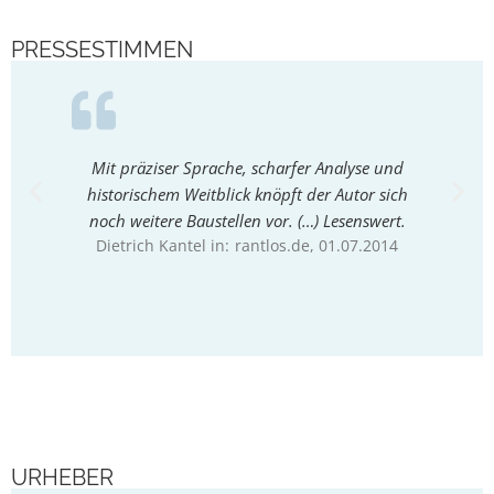
PRESSESTIMMEN
Mit präziser Sprache, scharfer Analyse und
Flaig
historischem Weitblick knöpft der Autor sich
nimmt d
noch weitere Baustellen vor. (…) Lesenswert.
Dietrich Kantel in:
rantlos.de
, 01.07.2014
Henryk 
URHEBER