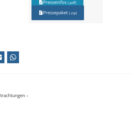
Presseinfos
(.pdf)
Pressepaket
(.zip)
etrachtungen –