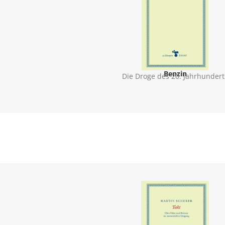
Benzin
Die Droge des 20. Jahrhundert