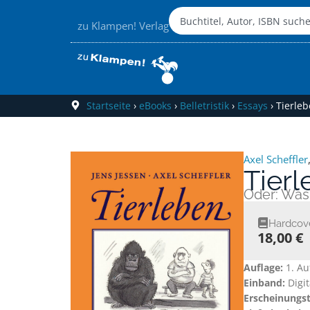
zu Klampen! Verlag
Startseite
›
eBooks
›
Belletristik
›
Essays
›
Tierle
Axel Scheffler
Tier
Oder: Was
Hardcov
18,00 €
Auflage:
1. Au
Einband:
Digi
Erscheinungs