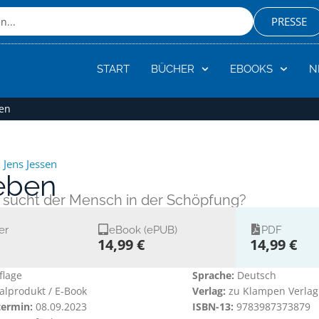
PRESSE
START
BÜCHER
EBOOKS
N
ben
,
Jens Jessen
leben
 sucht der Mensch in der Schöpfung?
er
eBook (ePUB)
PDF
14,99 €
14,99 €
flage
Sprache:
Deutsch
talprodukt / E-Book
Verlag:
zu Klampen Verlag
termin:
08.09.2023
ISBN-13:
9783987373879