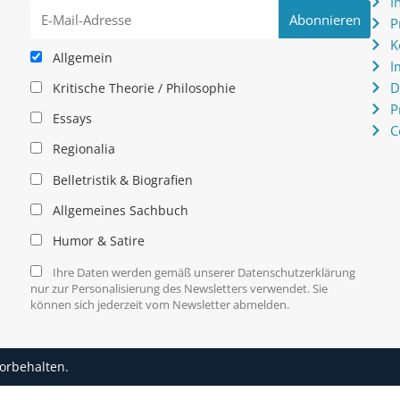
I
P
K
Allgemein
I
D
Kritische Theorie / Philosophie
P
Essays
C
Regionalia
Belletristik & Biografien
Allgemeines Sachbuch
Humor & Satire
Ihre Daten werden gemäß unserer Datenschutzerklärung
nur zur Personalisierung des Newsletters verwendet. Sie
können sich jederzeit vom Newsletter abmelden.
vorbehalten.