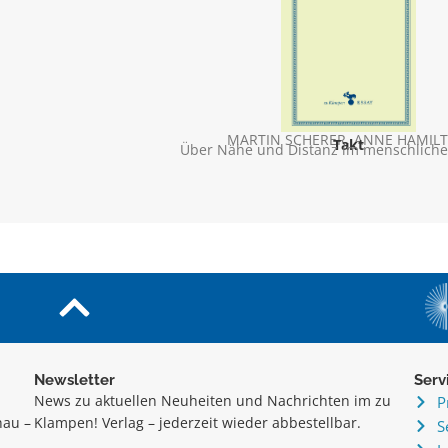
MARTIN SCHERER
,
ANNE HAMIL
Takt
Über Nähe und Distanz im menschlic
Newsletter
Serv
News zu aktuellen Neuheiten und Nachrichten im zu
P
hau –
Klampen! Verlag – jederzeit wieder abbestellbar.
S
.