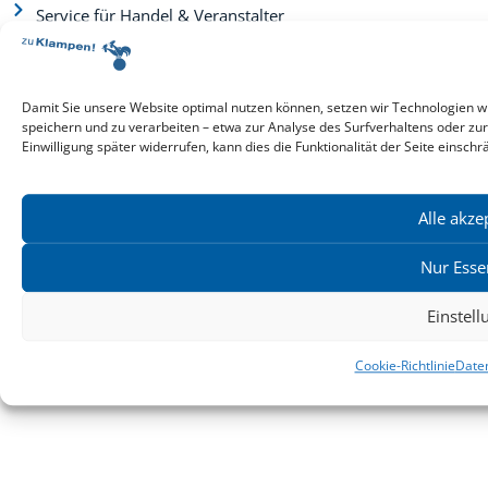
Service für Handel & Veranstalter
Infos zur Manuskripteinreichung
Praktikumsstellen
Kontakt & Ansprechpartner
Damit Sie unsere Website optimal nutzen können, setzen wir Technologien w
Impressum
speichern und zu verarbeiten – etwa zur Analyse des Surfverhaltens oder zu
Datenschutz
Einwilligung später widerrufen, kann dies die Funktionalität der Seite einschr
Produktsicherheit
Cookie-Einstellungen
Alle akze
Copyright ©2026: zu Klampen! Verlag. Alle Rechte vorbehalten.
Nur Esse
zuKlampen! Verlag
Einstel
Cookie-Richtlinie
Date