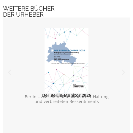
WEITERE BÜCHER
DER URHEBER
Der Berlin-Monitor 2025
»Aus
Berlin – zwischen demokratischer Haltung
Per
und verbreiteten Ressentiments