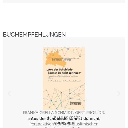
BUCHEMPFEHLUNGEN
FRANKA GRELLA-SCHMIDT
,
GERT PROF. DR.
FRANKA
PICKEL
und mehr
»Aus der Schublade kannst du nicht
»Aus
springen«
Perspektiven auf Anti-Muslimischen
Per