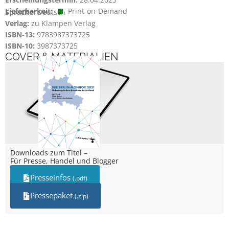
Lieferbarkeit:
Print-on-Demand
Sprache:
Deutsch
Verlag:
zu Klampen Verlag
ISBN-13:
9783987373725
ISBN-10:
3987373725
COVER & MATERIALIEN
Downloads zum Titel –
Für Presse, Handel und Blogger
Presseinfos
(.pdf)
Pressepaket
(.zip)