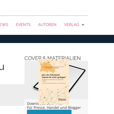
KONTAKT
EWS
EVENTS
AUTOREN
VERLAG
COVER & MATERIALIEN
u
Downloads zum Titel –
Für Presse, Handel und Blogger