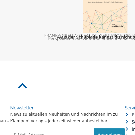
FRANKA GRELLA-SCHMIDT
,
GERT PROF. DR. P
»Aus der Schublade kannst du nicht 
Perspektiven auf Anti-Muslimischen Rassis
Newsletter
Serv
News zu aktuellen Neuheiten und Nachrichten im zu
P
hau –
Klampen! Verlag – jederzeit wieder abbestellbar.
S
.
I