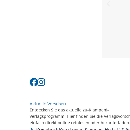
Aktuelle Vorschau
Entdecken Sie das aktuelle zu-Klampen!-
Verlagsprogramm. Hier finden Sie die Verlagsvorsc
einfach direkt online reinlesen oder herunterladen
Download: Vorschau zu Klampen! Herbst 2026