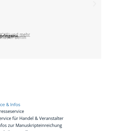
ICKEL
und mehr
springen«
mus in Berlin
ice & Infos
resseservice
ervice für Handel & Veranstalter
nfos zur Manuskripteinreichung