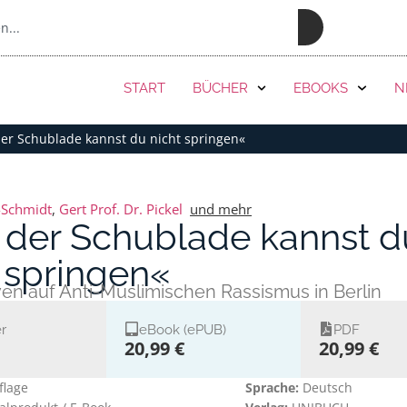
PRESSE
START
BÜCHER
EBOOKS
N
er Schublade kannst du nicht springen«
-Schmidt
,
Gert Prof. Dr. Pickel
und mehr
 der Schublade kannst d
 springen«
en auf Anti-Muslimischen Rassismus in Berlin
r
eBook (ePUB)
PDF
20,99 €
20,99 €
flage
Sprache:
Deutsch