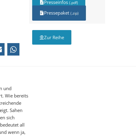
Presseinfos
(.pdf)
Pressepaket
(.zip)
Zur Reihe
en und
. Wie bereits
treichende
eigt. Sahen
en sich
bedeutet all
 und wenn ja,