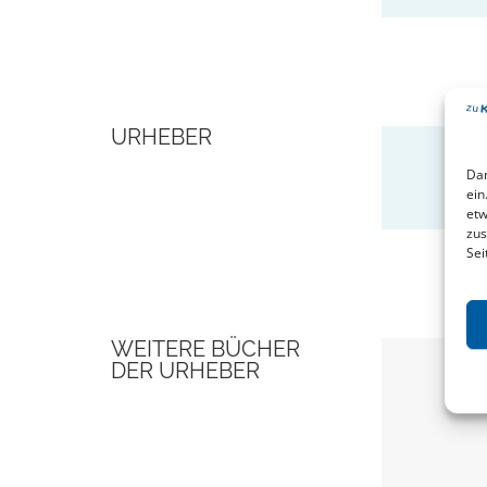
URHEBER
Fra
Dam
ein
etw
zus
Sei
WEITERE BÜCHER
DER URHEBER