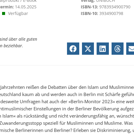
talprodukt / E-Book
Verlag:
UNIBUCH
termin:
14.05.2025
ISBN-13:
9783934900790
Verfügbar
ISBN-10:
3934900798
sind über alle guten
n beziehbar.
n Jahrzehnten reißen die Debatten über den Islam und Musliminn
utschland kaum ab und werden auch in Berlin mit Schärfe geführt
desweite Umfragen hat auch der »Berlin-Monitor 2023« eine wei
ntimuslimischer Einstellungen in der Berliner Bevölkerung aufgez
n Islam« als rückständig und nicht veränderungsfähig an, wünscht
Zuwanderungsstopp speziell für Musliminnen und Muslime. Was 
imische Berlinerinnen und Berliner? Erleben sie Diskriminierung,