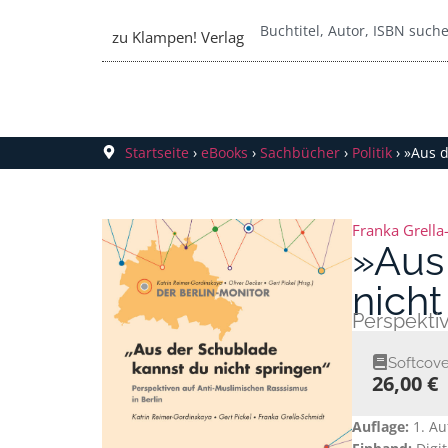
zu Klampen! Verlag
Startseite
›
eBooks
›
Sachbücher
›
Politik
›
»Aus d
Franka Grella
»Aus
nicht
Perspektiv
Softcove
26,00 €
Auflage:
1. Au