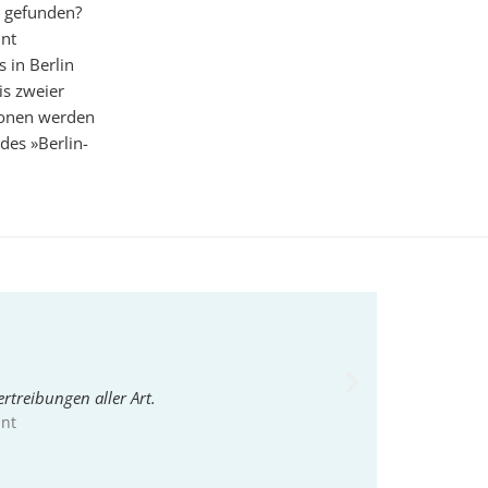
n gefunden?
int
 in Berlin
is zweier
ionen werden
des »Berlin-
rtreibungen aller Art.
nnt