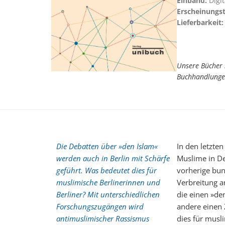
Einband:
Digi
Erscheinungs
Lieferbarkeit:
Unsere Bücher 
Buchhandlunge
Die Debatten über »den Islam«
In den letzte
werden auch in Berlin mit Schärfe
Muslime in De
geführt. Was bedeutet dies für
vorherige bun
muslimische Berlinerinnen und
Verbreitung a
Berliner? Mit unterschiedlichen
die einen »de
Forschungszugängen wird
andere einen 
antimuslimischer Rassismus
dies für musl