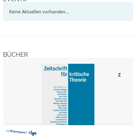
BÜCHER
Ze
Zeitschr