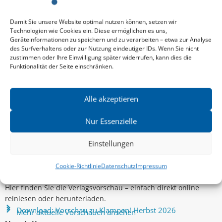
ALEXANDRA COLLIGS
,
JOHANNA BACH
und mehr
ALEX
Damit Sie unsere Website optimal nutzen können, setzen wir
Technologien wie Cookies ein. Diese ermöglichen es uns,
Geräteinformationen zu speichern und zu verarbeiten – etwa zur Analyse
des Surfverhaltens oder zur Nutzung eindeutiger IDs. Wenn Sie nicht
zustimmen oder Ihre Einwilligung später widerrufen, kann dies die
Funktionalität der Seite einschränken.
Alle akzeptieren
Nur Essenzielle
Einstellungen
Cookie-Richtlinie
Datenschutz
Impressum
Aktuelle Vorschau
Entdecken Sie das aktuelle zu-Klampen!-Verlagsprogramm.
Hier finden Sie die Verlagsvorschau – einfach direkt online
reinlesen oder herunterladen.
Download: Vorschau zu Klampen! Herbst 2026
Mehr aktuelle Vorschauen ansehen