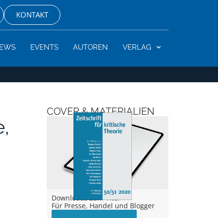
KONTAKT
EWS
EVENTS
AUTOREN
VERLAG
COVER & MATERIALIEN
e,
Downloads zum Titel –
Für Presse, Handel und Blogger