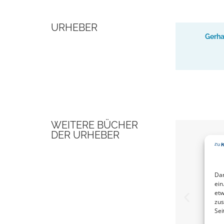
URHEBER
Gerh
WEITERE BÜCHER
DER URHEBER
Dam
ein
etw
zus
Sei