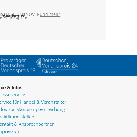
NSTITUT HANNOVER
und mehr
 Idealismus
e Philosophie
ice & Infos
resseservice
ervice für Handel & Veranstalter
nfos zur Manuskripteinreichung
raktikumsstellen
ontakt & Ansprechpartner
mpressum