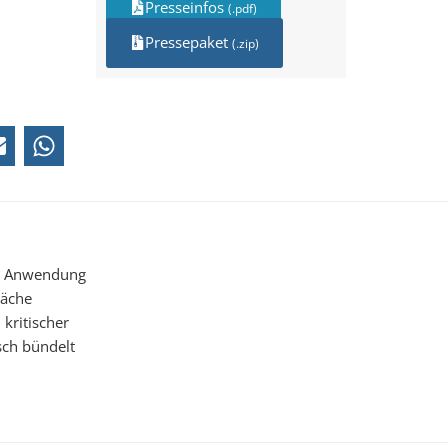
Presseinfos
(.pdf)
Pressepaket
(.zip)
ale Anwendung
räche
kritischer
sch bündelt