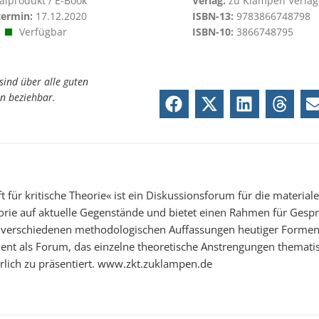
talprodukt / E-Book
Verlag:
zu Klampen Verlag
termin:
17.12.2020
ISBN-13:
9783866748798
Verfügbar
ISBN-10:
3866748795
sind über alle guten
n beziehbar.
ft für kritische Theorie« ist ein Diskussionsforum für die materi
eorie auf aktuelle Gegenstände und bietet einen Rahmen für Gesp
 verschiedenen methodologischen Auffassungen heutiger Formen 
dient als Forum, das einzelne theoretische Anstrengungen themati
rlich zu präsentiert. www.zkt.zuklampen.de