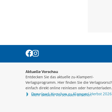
Aktuelle Vorschau
Entdecken Sie das aktuelle zu-Klampen!-
Verlagsprogramm. Hier finden Sie die Verlagsvorsc
einfach direkt online reinlesen oder herunterladen
Download: Vorschau zu Klampen! Herbst 2026
Mehr aktuelle Vorschauen ansehen