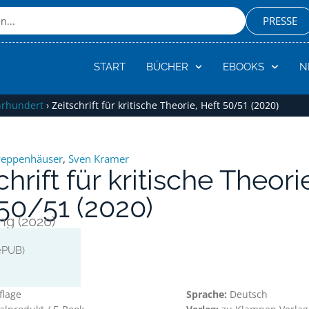
PRESSE
START
BÜCHER
EBOOKS
N
hrhundert
›
Zeitschrift für kritische Theorie, Heft 50/51 (2020)
weppenhäuser
,
Sven Kramer
chrift für kritische Theori
50/51 (2020)
ng (2020)
ePUB)
flage
Sprache:
Deutsch