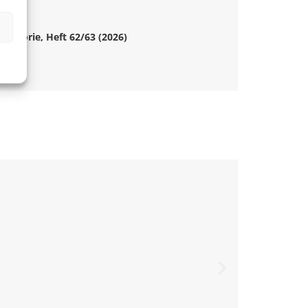
he Theorie, Heft 62/63 (2026)