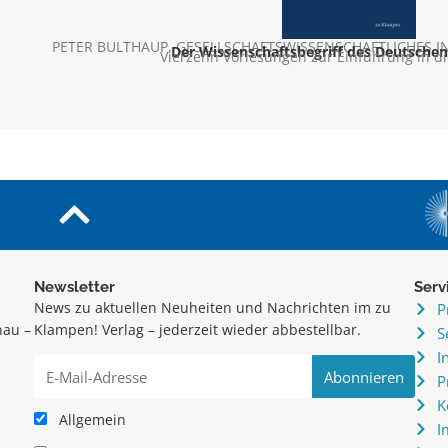
PETER BULTHAUP
,
GESELLSCHAFTSWISSENSCHAFTLICHES I
Der Wissenschaftsbegriff des Deutschen
Vierzehn Vorlesungen zur Einführung in di
Newsletter
Serv
News zu aktuellen Neuheiten und Nachrichten im zu
P
hau –
Klampen! Verlag – jederzeit wieder abbestellbar.
S
.
I
P
K
Allgemein
I