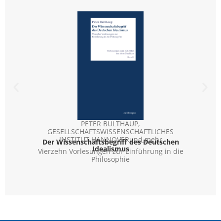
PETER BULTHAUP
,
U
GESELLSCHAFTSWISSENSCHAFTLICHES
Schr
Romane
INSTITUT HANNOVER
und mehr
Der Wissenschaftsbegriff des Deutschen
Idealismus
Vierzehn Vorlesungen zur Einführung in die
Philosophie