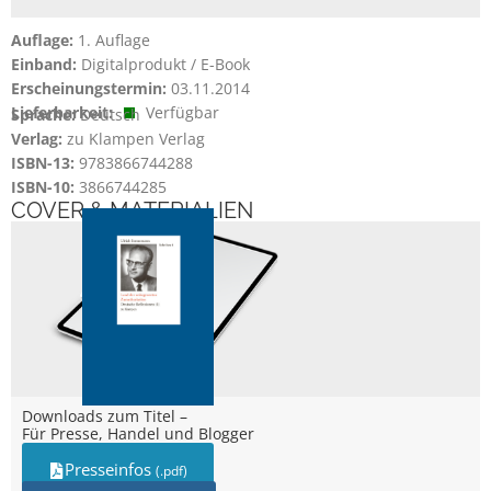
Auflage:
1. Auflage
Einband:
Digitalprodukt / E-Book
Erscheinungstermin:
03.11.2014
Lieferbarkeit:
Verfügbar
Sprache:
Deutsch
Verlag:
zu Klampen Verlag
ISBN-13:
9783866744288
ISBN-10:
3866744285
COVER & MATERIALIEN
Downloads zum Titel –
Für Presse, Handel und Blogger
Presseinfos
(.pdf)