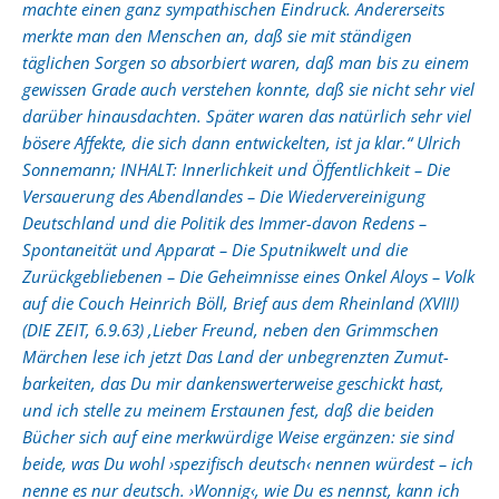
machte einen ganz sympathischen Eindruck. Andererseits
merkte man den Menschen an, daß sie mit ständigen
täglichen Sorgen so absorbiert waren, daß man bis zu einem
gewissen Grade auch verstehen konnte, daß sie nicht sehr viel
darüber hinausdachten. Später waren das natürlich sehr viel
bösere Affekte, die sich dann entwickelten, ist ja klar.“ Ulrich
Sonnemann; INHALT: Innerlichkeit und Öffentlichkeit – Die
Versauerung des Abendlandes – Die Wiedervereinigung
Deutschland und die Politik des Immer-davon Redens –
Spontaneität und Apparat – Die Sputnikwelt und die
Zurückgebliebenen – Die Geheimnisse eines Onkel Aloys – Volk
auf die Couch Heinrich Böll, Brief aus dem Rheinland (XVIII)
(DIE ZEIT, 6.9.63) ‚Lieber Freund, neben den Grimmschen
Märchen lese ich jetzt Das Land der unbegrenzten Zumut-
barkeiten, das Du mir dankenswerterweise geschickt hast,
und ich stelle zu meinem Erstaunen fest, daß die beiden
Bücher sich auf eine merkwürdige Weise ergänzen: sie sind
beide, was Du wohl ›spezifisch deutsch‹ nennen würdest – ich
nenne es nur deutsch. ›Wonnig‹, wie Du es nennst, kann ich