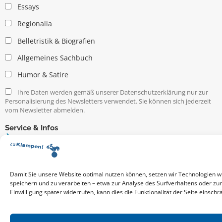
Essays
Regionalia
Belletristik & Biografien
Allgemeines Sachbuch
Humor & Satire
Ihre Daten werden gemäß unserer Datenschutzerklärung nur zur
Personalisierung des Newsletters verwendet. Sie können sich jederzeit
vom Newsletter abmelden.
Service & Infos
Presseservice
Service für Handel & Veranstalter
Infos zur Manuskripteinreichung
Praktikumsstellen
Damit Sie unsere Website optimal nutzen können, setzen wir Technologien w
speichern und zu verarbeiten – etwa zur Analyse des Surfverhaltens oder zu
Kontakt & Ansprechpartner
Einwilligung später widerrufen, kann dies die Funktionalität der Seite einschr
Impressum
Datenschutz