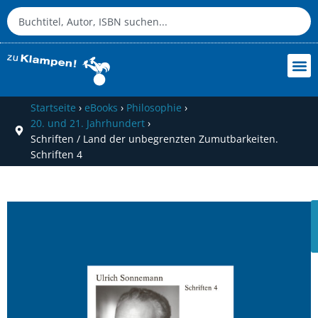
Startseite
›
eBooks
›
Philosophie
›
20. und 21. Jahrhundert
›
Schriften / Land der unbegrenzten Zumutbarkeiten.
Schriften 4