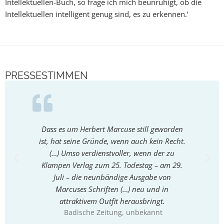
Intellektuellen-Buch, so frage ich mich beunruhigt, ob die
Intellektuellen intelligent genug sind, es zu erkennen.‘
PRESSESTIMMEN
Dass es um Herbert Marcuse still geworden
Nach de
ist, hat seine Gründe, wenn auch kein Recht.
dem Ado
(…) Umso verdienstvoller, wenn der zu
Grab
Klampen Verlag zum 25. Todestag – am 29.
Denk
Juli – die neunbändige Ausgabe von
anders 
Marcuses Schriften (…) neu und in
attraktivem Outfit herausbringt.
Badische Zeitung
, unbekannt