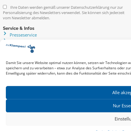
Ihre Daten werden gemäß unserer Datenschutzerklärung nur zur
Personalisierung des Newsletters verwendet. Sie können sich jederzeit
vom Newsletter abmelden.
Service & Infos
Presseservice
Service für Handel & Veranstalter
Infos zur Manuskripteinreichung
Praktikumsstellen
Kontakt & Ansprechpartner
Damit Sie unsere Website optimal nutzen können, setzen wir Technologien w
speichern und zu verarbeiten – etwa zur Analyse des Surfverhaltens oder zu
Impressum
Einwilligung später widerrufen, kann dies die Funktionalität der Seite einschr
Datenschutz
Produktsicherheit
Cookie-Einstellungen
Alle akze
Nur Esse
Copyright ©2026: zu Klampen! Verlag. Alle Rechte vorbehalten.
zuKlampen! Verlag
Einstel