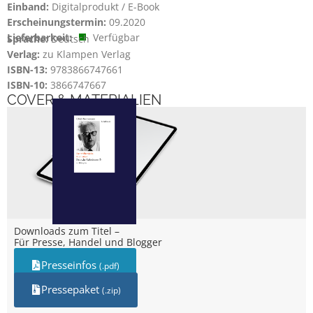
Einband:
Digitalprodukt / E-Book
Erscheinungstermin:
09.2020
Lieferbarkeit:
Verfügbar
Sprache:
Deutsch
Verlag:
zu Klampen Verlag
ISBN-13:
9783866747661
ISBN-10:
3866747667
COVER & MATERIALIEN
Downloads zum Titel –
Für Presse, Handel und Blogger
Presseinfos
(.pdf)
Pressepaket
(.zip)