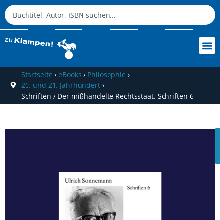
Startseite
›
eBooks
›
Philosophie
›
20. und 21. Jahrhundert
›
Schriften / Der mißhandelte Rechtsstaat. Schriften 6