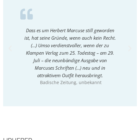
Dass es um Herbert Marcuse still geworden
Nach de
ist, hat seine Gründe, wenn auch kein Recht.
dem Ado
(…) Umso verdienstvoller, wenn der zu
Grab
Klampen Verlag zum 25. Todestag – am 29.
Denk
Juli – die neunbändige Ausgabe von
anders 
Marcuses Schriften (…) neu und in
attraktivem Outfit herausbringt.
Badische Zeitung
, unbekannt