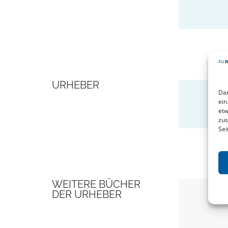
URHEBER
Dam
U
ein
etw
zus
Sei
WEITERE BÜCHER
DER URHEBER