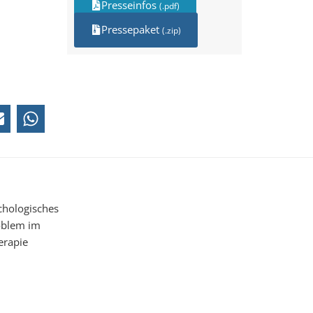
Presseinfos
(.pdf)
Pressepaket
(.zip)
chologisches
oblem im
erapie