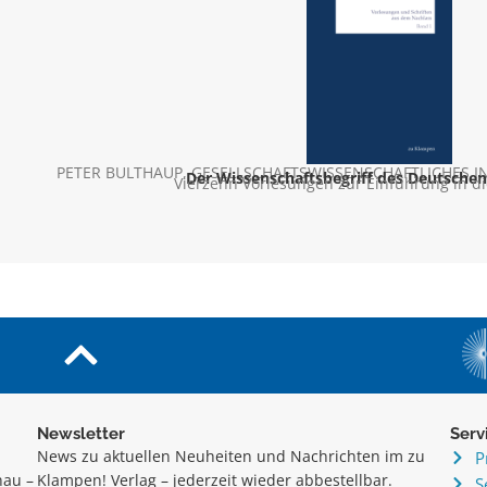
PETER BULTHAUP
,
GESELLSCHAFTSWISSENSCHAFTLICHES I
Der Wissenschaftsbegriff des Deutschen
Vierzehn Vorlesungen zur Einführung in di
Newsletter
Serv
News zu aktuellen Neuheiten und Nachrichten im zu
P
hau –
Klampen! Verlag – jederzeit wieder abbestellbar.
S