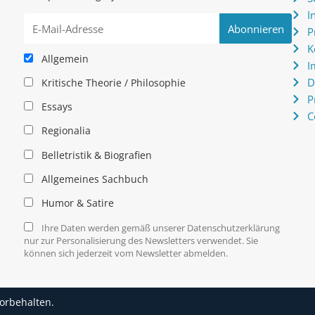
.
I
P
K
Allgemein
I
D
Kritische Theorie / Philosophie
P
Essays
C
Regionalia
Belletristik & Biografien
Allgemeines Sachbuch
Humor & Satire
Ihre Daten werden gemäß unserer Datenschutzerklärung
nur zur Personalisierung des Newsletters verwendet. Sie
können sich jederzeit vom Newsletter abmelden.
vorbehalten.