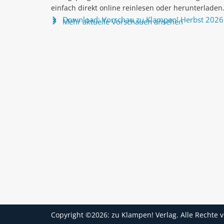
einfach direkt online reinlesen oder herunterladen
Download: Vorschau zu Klampen! Herbst 2026
Mehr aktuelle Vorschauen ansehen
Copyright ©2026: zu Klampen! Verlag. Alle Rechte 