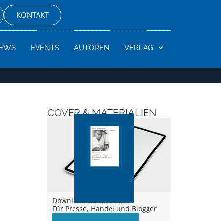
KONTAKT
EWS
EVENTS
AUTOREN
VERLAG
COVER & MATERIALIEN
Downloads zum Titel –
Für Presse, Handel und Blogger