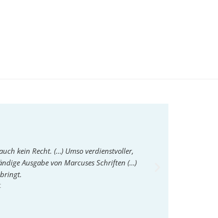
auch kein Recht. (…) Umso verdienstvoller,
Nach dem wenig revo
ändige Ausgabe von Marcuses Schriften (…)
läßt sich so ein 
bringt.
t