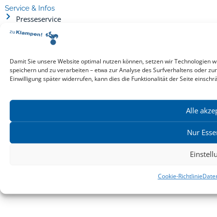
Service & Infos
Presseservice
Service für Handel & Veranstalter
Infos zur Manuskripteinreichung
Praktikumsstellen
Damit Sie unsere Website optimal nutzen können, setzen wir Technologien w
Kontakt & Ansprechpartner
speichern und zu verarbeiten – etwa zur Analyse des Surfverhaltens oder zu
Impressum
Einwilligung später widerrufen, kann dies die Funktionalität der Seite einschr
Datenschutz
Produktsicherheit
Alle akze
Cookie-Einstellungen
Nur Esse
Copyright ©2026: zu Klampen! Verlag. Alle Rechte vorbehalten.
Einstel
zuKlampen! Verlag
Cookie-Richtlinie
Date