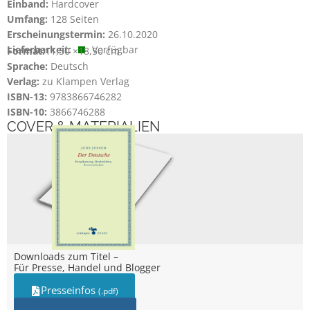
Einband:
Hardcover
Umfang:
128 Seiten
Erscheinungstermin:
26.10.2020
Lieferbarkeit:
Verfügbar
Format:
11,50 ×
18,50 cm
Sprache:
Deutsch
Verlag:
zu Klampen Verlag
ISBN-13:
9783866746282
ISBN-10:
3866746288
COVER & MATERIALIEN
Downloads zum Titel –
Für Presse, Handel und Blogger
Presseinfos
(.pdf)