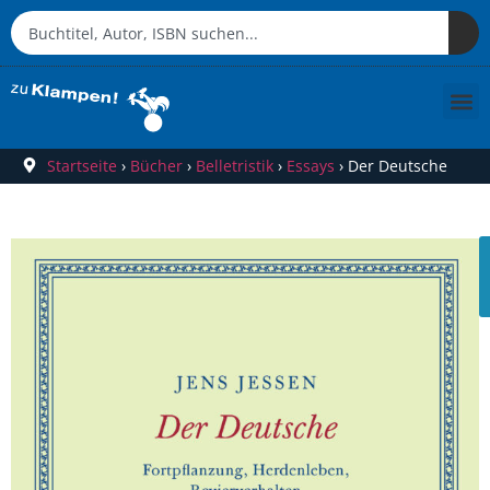
Startseite
›
Bücher
›
Belletristik
›
Essays
›
Der Deutsche