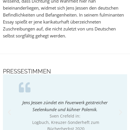
wissend, dass Dichtung und Wahrheit hier nah
beieinanderliegen, widmet sich Jens Jessen den deutschen
Befindlichkeiten und Befangenheiten. In seinem fulminanten
Essay spießt er jene karikaturhaft überzeichneten
Zuschreibungen auf, die nicht zuletzt von uns Deutschen
selbst sorgfältig gehegt werden.
PRESSESTIMMEN
Jens Jessen zündet ein Feuerwerk geistreicher
Schar
Seelenkunde und kühner Polemik.
Buch li
Sven Crefeld in:
Logbuch, Kreuzer-Sonderheft zum
Bücherherbst 2020
Nordb