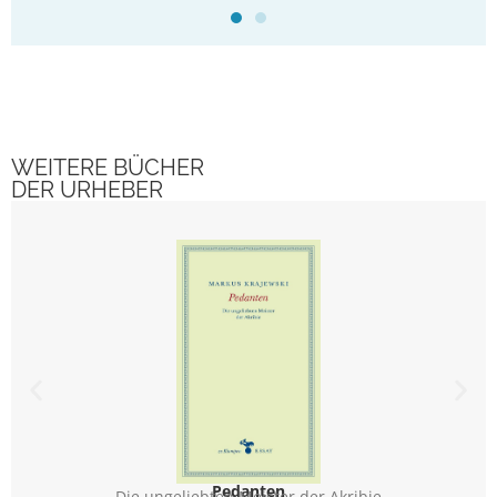
WEITERE BÜCHER
DER URHEBER
Pedanten
Die ungeliebten Meister der Akribie