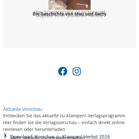
ERIK SCHUMACHER
,
ULRICH FAURE
SOMA
Die Geschichte von Mau und Gerty
Das V
Odyssee einer jüdischen Familie
Aktuelle Vorschau
Entdecken Sie das aktuelle zu-Klampen!-Verlagsprogramm.
Hier finden Sie die Verlagsvorschau – einfach direkt online
reinlesen oder herunterladen.
Download: Vorschau zu Klampen! Herbst 2026
Mehr aktuelle Vorschauen ansehen