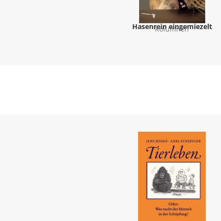
Hasenrein eingemiezelt
Kolumnen