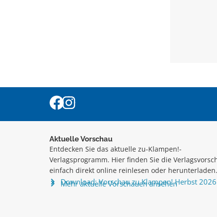
Aktuelle Vorschau
Entdecken Sie das aktuelle zu-Klampen!-
Verlagsprogramm. Hier finden Sie die Verlagsvorsc
einfach direkt online reinlesen oder herunterladen
Download: Vorschau zu Klampen! Herbst 2026
Mehr aktuelle Vorschauen ansehen