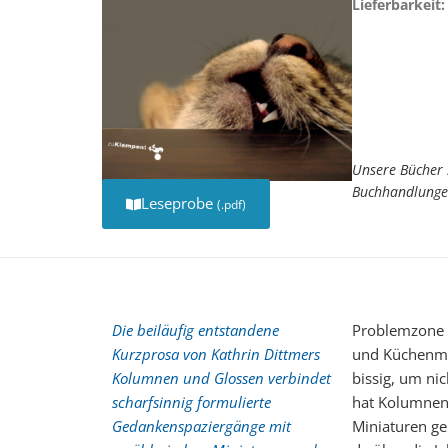
Lieferbarkeit:
Unsere Bücher 
Buchhandlunge
Leseprobe
(.pdf)
Die beiläufig entstandene
Problemzone 
Kurzprosa von Kathrin Dittmers
und Küchenmas
Kolumnen und Glossen verbindet
bissig, um ni
scharfsinnig formulierte
hat Kolumnen 
Gedankenspaziergänge mit
Miniaturen ge