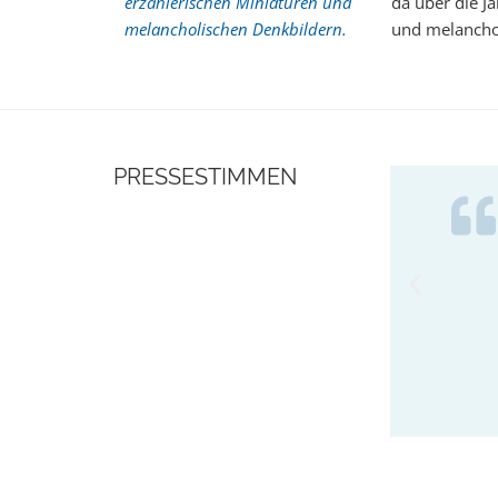
erzählerischen Miniaturen und
da über die 
melancholischen Denkbildern.
und melanchol
PRESSESTIMMEN