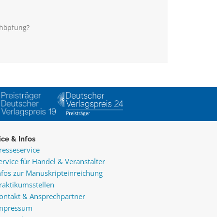
R
chöpfung?
ice & Infos
resseservice
ervice für Handel & Veranstalter
nfos zur Manuskripteinreichung
raktikumsstellen
ontakt & Ansprechpartner
mpressum