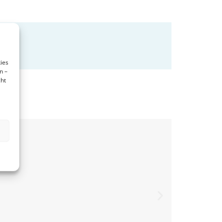
ies
n –
cht