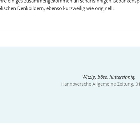
Jahre einiges zusammengekommen an scharfsinnigen Gedankensp
ischen Denkbildern, ebenso kurzweilig wie originell.
Witzig, böse, hintersinnig.
Hannoversche Allgemeine Zeitung
, 0