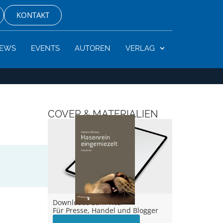
KONTAKT
EWS
EVENTS
AUTOREN
VERLAG
COVER & MATERIALIEN
Downloads zum Titel –
Für Presse, Handel und Blogger