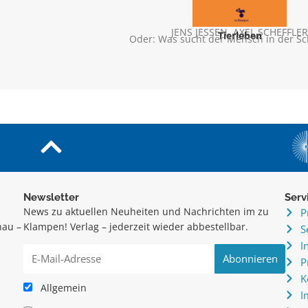
JENS JESSEN
,
AXEL SCHEFFLE
Tierleben
Oder: Was sucht der Mensch in der S
Newsletter
Serv
News zu aktuellen Neuheiten und Nachrichten im zu
P
hau –
Klampen! Verlag – jederzeit wieder abbestellbar.
S
.
I
P
K
Allgemein
I