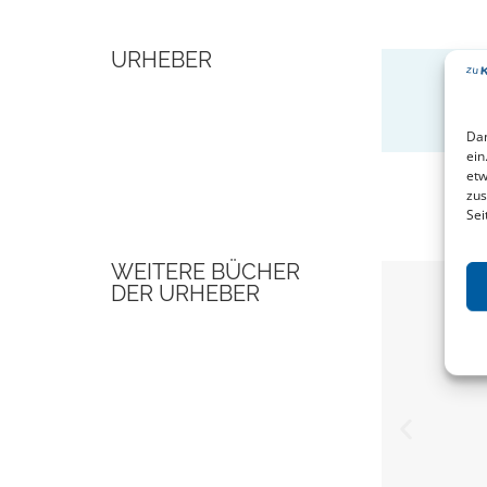
URHEBER
Dam
ein
etw
zus
Sei
WEITERE BÜCHER
DER URHEBER