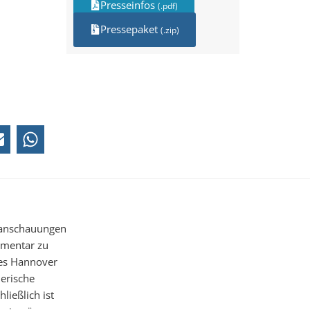
Presseinfos
(.pdf)
Pressepaket
(.zip)
tanschauungen
mmentar zu
ses Hannover
erische
ließlich ist