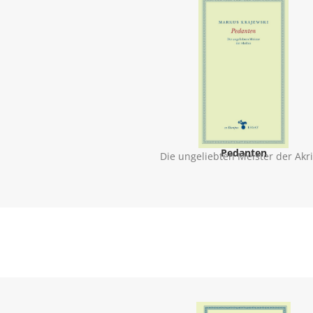
Pedanten
Die ungeliebten Meister der Akr