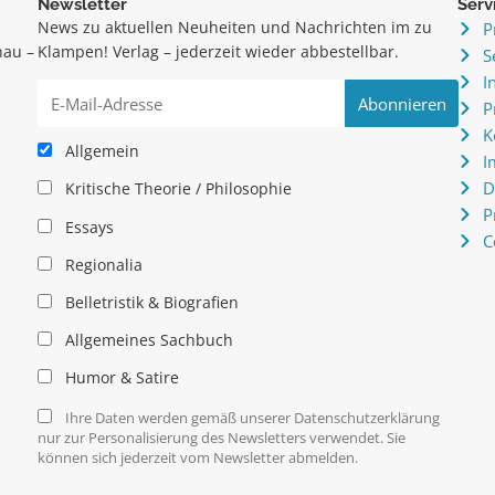
Newsletter
Serv
News zu aktuellen Neuheiten und Nachrichten im zu
P
hau –
Klampen! Verlag – jederzeit wieder abbestellbar.
S
.
I
P
K
Allgemein
I
D
Kritische Theorie / Philosophie
P
Essays
C
Regionalia
Belletristik & Biografien
Allgemeines Sachbuch
Humor & Satire
Ihre Daten werden gemäß unserer Datenschutzerklärung
nur zur Personalisierung des Newsletters verwendet. Sie
können sich jederzeit vom Newsletter abmelden.