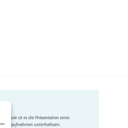
Grunde ist es die Präsentation eines
Hannelore Schlaf
ies
Bestandsaufnahmen unterhaltsam.
Gastlichkeiten in 