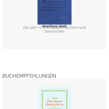
Werthers Welt
Das Jahr 1774 in Bildern, Büchern und
Mäß
Geschichten
BUCHEMPFEHLUNGEN