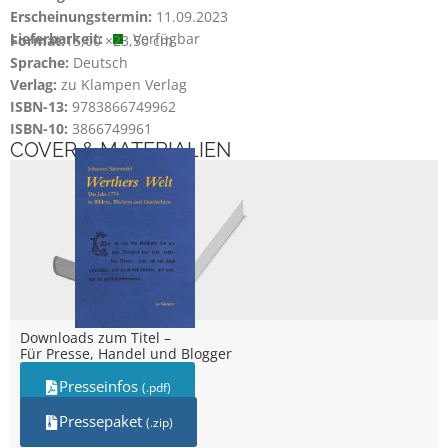
Erscheinungstermin:
11.09.2023
Lieferbarkeit:
Verfügbar
Format:
15,00 ×
23,50 cm
Sprache:
Deutsch
Verlag:
zu Klampen Verlag
ISBN-13:
9783866749962
ISBN-10:
3866749961
COVER & MATERIALIEN
Downloads zum Titel –
Für Presse, Handel und Blogger
Presseinfos
(.pdf)
Pressepaket
(.zip)