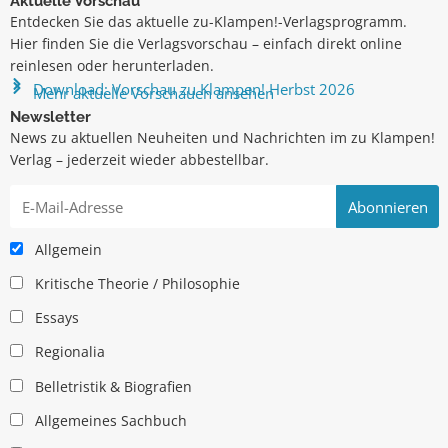
Aktuelle Vorschau
Entdecken Sie das aktuelle zu-Klampen!-Verlagsprogramm.
Hier finden Sie die Verlagsvorschau – einfach direkt online
reinlesen oder herunterladen.
Download: Vorschau zu Klampen! Herbst 2026
Mehr aktuelle Vorschauen ansehen
Newsletter
News zu aktuellen Neuheiten und Nachrichten im zu Klampen!
Verlag – jederzeit wieder abbestellbar.
Allgemein
Kritische Theorie / Philosophie
Essays
Regionalia
Belletristik & Biografien
Allgemeines Sachbuch