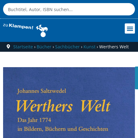
Startseite
›
Bücher
›
Sachbücher
›
Kunst
›
Werthers Welt