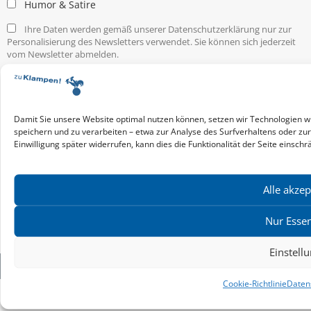
Humor & Satire
Ihre Daten werden gemäß unserer Datenschutzerklärung nur zur
Personalisierung des Newsletters verwendet. Sie können sich jederzeit
vom Newsletter abmelden.
Service & Infos
Presseservice
Service für Handel & Veranstalter
Damit Sie unsere Website optimal nutzen können, setzen wir Technologien w
Infos zur Manuskripteinreichung
speichern und zu verarbeiten – etwa zur Analyse des Surfverhaltens oder zu
Praktikumsstellen
Einwilligung später widerrufen, kann dies die Funktionalität der Seite einschr
Kontakt & Ansprechpartner
Impressum
Alle akzep
Datenschutz
Produktsicherheit
Nur Essen
Cookie-Einstellungen
Einstell
Copyright ©2026: zu Klampen! Verlag. Alle Rechte vorbehalten.
Cookie-Richtlinie
Daten
zuKlampen! Verlag