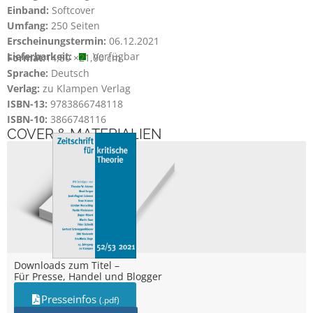
Einband:
Softcover
Umfang:
250 Seiten
Erscheinungstermin:
06.12.2021
Lieferbarkeit:
Verfügbar
Format:
14,80 ×
21,00 cm
Sprache:
Deutsch
Verlag:
zu Klampen Verlag
ISBN-13:
9783866748118
ISBN-10:
3866748116
COVER & MATERIALIEN
Downloads zum Titel –
Für Presse, Handel und Blogger
Presseinfos
(.pdf)