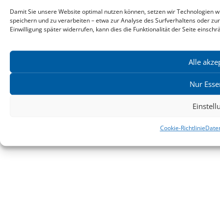
Kontakt & Ansprechpartner
Damit Sie unsere Website optimal nutzen können, setzen wir Technologien w
Impressum
speichern und zu verarbeiten – etwa zur Analyse des Surfverhaltens oder zu
Datenschutz
Einwilligung später widerrufen, kann dies die Funktionalität der Seite einschr
Produktsicherheit
Cookie-Einstellungen
Alle akze
Copyright ©2026: zu Klampen! Verlag. Alle Rechte vorbehalten.
Nur Esse
zuKlampen! Verlag
Einstel
Cookie-Richtlinie
Date