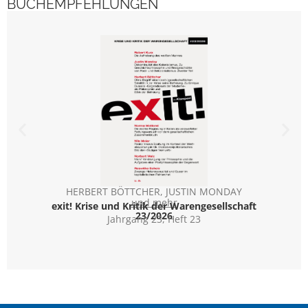
BUCHEMPFEHLUNGEN
HERBERT BÖTTCHER
,
JUSTIN MONDAY
Die
und mehr
exit! Krise und Kritik der Warengesellschaft
Spra
23/2026
Jahrgang 23, Heft 23
Exku