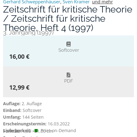
Gerhard Schweppenhäuser
,
Sven Kramer
und mehr
Zeitschrift für kritische Theorie
/ Zeitschrift für kritische
Theorie, Heft 4 (1997)
3. Jahrgang (1997)
Softcover
16,00 €
PDF
12,99 €
Auflage:
2. Auflage
Einband:
Softcover
Umfang:
144 Seiten
Erscheinungstermin:
16.03.2022
Lieferbarkeit:
Print-on-Demand
Format:
14,80 ×
21,00 cm