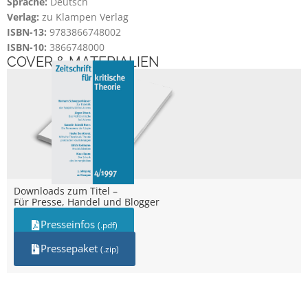
Sprache:
Deutsch
Verlag:
zu Klampen Verlag
ISBN-13:
9783866748002
ISBN-10:
3866748000
COVER & MATERIALIEN
Downloads zum Titel –
Für Presse, Handel und Blogger
Presseinfos
(.pdf)
Pressepaket
(.zip)