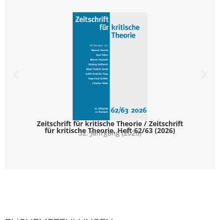
Zeitschrift für kritische Theorie / Zeitschrift
für kritische Theorie, Heft 62/63 (2026)
32. Jahrgang (2026)