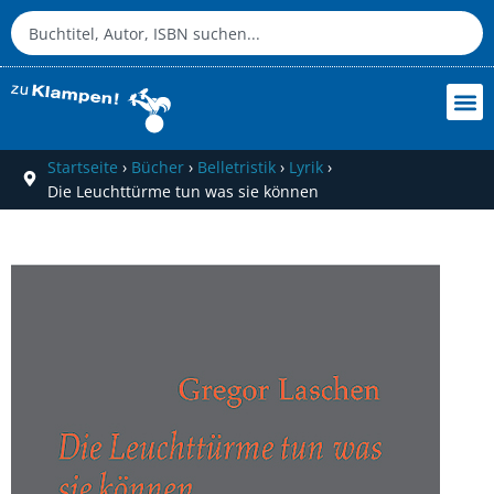
Startseite
›
Bücher
›
Belletristik
›
Lyrik
›
Die Leuchttürme tun was sie können