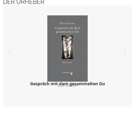
DER URHEBER
Gespräch mit dem gesammelten Du
Ein Poem