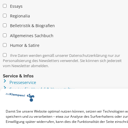
Essays
Regionalia
Belletristik & Biografien
Allgemeines Sachbuch
Humor & Satire
Ihre Daten werden gemäß unserer Datenschutzerklärung nur zur
Personalisierung des Newsletters verwendet. Sie können sich jederzeit
vom Newsletter abmelden.
Service & Infos
Presseservice
Service für Handel & Veranstalter
Infos zur Manuskripteinreichung
Praktikumsstellen
Kontakt & Ansprechpartner
Damit Sie unsere Website optimal nutzen können, setzen wir Technologien w
Impressum
speichern und zu verarbeiten – etwa zur Analyse des Surfverhaltens oder zu
Einwilligung später widerrufen, kann dies die Funktionalität der Seite einschr
Datenschutz