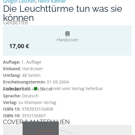
Gregor Laschen
,
Heinz Kattner
Die Leuchttürme tun was sie
können
Gedichte
Hardcover
17,00 €
Auflage:
1. Auflage
Einband:
Hardcover
Umfang:
48 Seiten
Erscheinungstermin:
01.09.2004
Lieferbarkeit:
Nur direkt vom Verlag lieferbar
Format:
15,00 ×
24,50 cm
Sprache:
Deutsch
Verlag:
zu Klampen Verlag
ISBN-13:
9783933156808
ISBN-10:
3933156807
COVER & MATERIALIEN