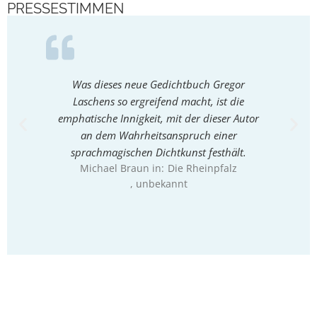
PRESSESTIMMEN
Was dieses neue Gedichtbuch Gregor
An d
Laschens so ergreifend macht, ist die
reflekt
emphatische Innigkeit, mit der dieser Autor
sein
an dem Wahrheitsanspruch einer
bal
sprachmagischen Dichtkunst festhält.
Gegenw
Michael Braun in:
Die Rheinpfalz
, unbekannt
Mich