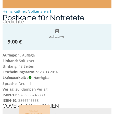
Heinz Kattner
,
Volker Sielaff
Postkarte für Nofretete
Gedichte
Softcover
9,00 €
Auflage:
1. Auflage
Einband:
Softcover
Umfang:
48 Seiten
Erscheinungstermin:
23.03.2016
Lieferbarkeit:
Verfügbar
Format:
13,00 ×
21,00 cm
Sprache:
Deutsch
Verlag:
zu Klampen Verlag
ISBN-13:
9783866745339
ISBN-10:
3866745338
COVER & MATERIALIEN