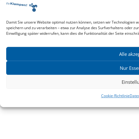
Infos zur Manuskripteinreichung
Praktikumsstellen
Kontakt & Ansprechpartner
Damit Sie unsere Website optimal nutzen können, setzen wir Technologien w
speichern und zu verarbeiten – etwa zur Analyse des Surfverhaltens oder zu
Impressum
Einwilligung später widerrufen, kann dies die Funktionalität der Seite einschr
Datenschutz
Produktsicherheit
Cookie-Einstellungen
Alle akze
Nur Esse
Copyright ©2026: zu Klampen! Verlag. Alle Rechte vorbehalten.
zuKlampen! Verlag
Einstel
Cookie-Richtlinie
Date