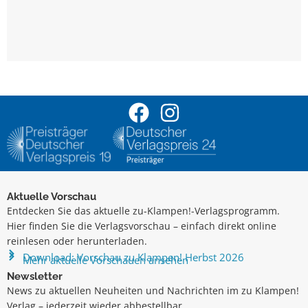
Aktuelle Vorschau
Entdecken Sie das aktuelle zu-Klampen!-Verlagsprogramm.
Hier finden Sie die Verlagsvorschau – einfach direkt online
reinlesen oder herunterladen.
Download: Vorschau zu Klampen! Herbst 2026
Mehr aktuelle Vorschauen ansehen
Newsletter
News zu aktuellen Neuheiten und Nachrichten im zu Klampen!
Verlag – jederzeit wieder abbestellbar.