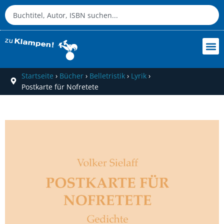
Startseite
›
Bücher
›
Belletristik
›
Lyrik
›
Postkarte für Nofretete