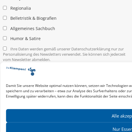
Regionalia
Belletristik & Biografien
Allgemeines Sachbuch
Humor & Satire
Ihre Daten werden gemäß unserer Datenschutzerklärung nur zur
Personalisierung des Newsletters verwendet. Sie können sich jederzeit
vom Newsletter abmelden.
Service & Infos
Presseservice
Service für Handel & Veranstalter
Damit Sie unsere Website optimal nutzen können, setzen wir Technologien w
Infos zur Manuskripteinreichung
speichern und zu verarbeiten – etwa zur Analyse des Surfverhaltens oder zu
Einwilligung später widerrufen, kann dies die Funktionalität der Seite einschr
Praktikumsstellen
Kontakt & Ansprechpartner
Impressum
Alle akzep
Datenschutz
Produktsicherheit
Nur Essen