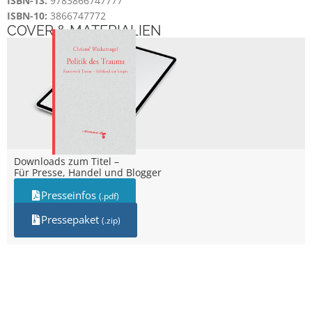
ISBN-13:
9783866747777
ISBN-10:
3866747772
COVER & MATERIALIEN
Downloads zum Titel –
Für Presse, Handel und Blogger
Presseinfos
(.pdf)
Pressepaket
(.zip)