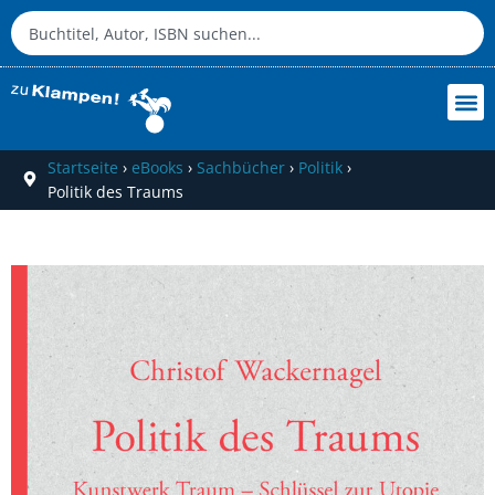
Startseite
›
eBooks
›
Sachbücher
›
Politik
›
Politik des Traums