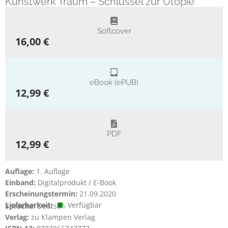
Kunstwerk Traum – Schlüssel zur Utopie
Softcover
16,00 €
eBook (ePUB)
12,99 €
PDF
12,99 €
Auflage:
1. Auflage
Einband:
Digitalprodukt / E-Book
Erscheinungstermin:
21.09.2020
Lieferbarkeit:
Verfügbar
Sprache:
Deutsch
Verlag:
zu Klampen Verlag