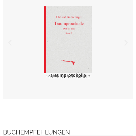
Traumprotokolle
1993 bis 2011. Band 2
Kunst
BUCHEMPFEHLUNGEN