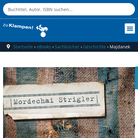
Startseite
›
eBooks
›
Sachbücher
›
Geschichte
›
Majdanek