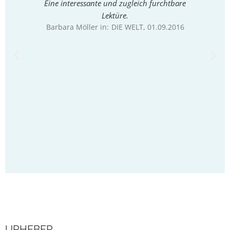
Eine interessante und zugleich furchtbare
Gequ
Lektüre.
Erfah
Barbara Möller in:
DIE WELT
, 01.09.2016
bisw
entwicke
schr
Be
URHEBER