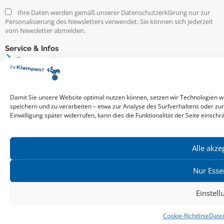
Ihre Daten werden gemäß unserer Datenschutzerklärung nur zur
Personalisierung des Newsletters verwendet. Sie können sich jederzeit
vom Newsletter abmelden.
Service & Infos
Presseservice
Service für Handel & Veranstalter
Infos zur Manuskripteinreichung
Praktikumsstellen
Damit Sie unsere Website optimal nutzen können, setzen wir Technologien w
speichern und zu verarbeiten – etwa zur Analyse des Surfverhaltens oder zu
Kontakt & Ansprechpartner
Einwilligung später widerrufen, kann dies die Funktionalität der Seite einschr
Impressum
Datenschutz
Produktsicherheit
Alle akze
Cookie-Einstellungen
Nur Esse
Copyright ©2026: zu Klampen! Verlag. Alle Rechte vorbehalten.
Einstel
zuKlampen! Verlag
Cookie-Richtlinie
Date