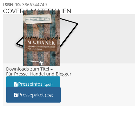
ISBN-10:
3866744749
COVER & MATERIALIEN
Downloads zum Titel –
Für Presse, Handel und Blogger
Presseinfos
(.pdf)
Pressepaket
(.zip)