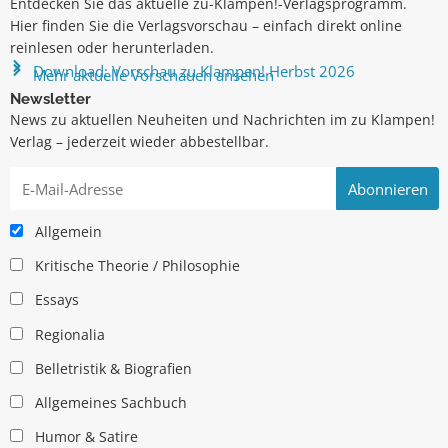
Entdecken Sie das aktuelle zu-Klampen!-Verlagsprogramm.
Hier finden Sie die Verlagsvorschau – einfach direkt online
reinlesen oder herunterladen.
Download: Vorschau zu Klampen! Herbst 2026
Mehr aktuelle Vorschauen ansehen
Newsletter
News zu aktuellen Neuheiten und Nachrichten im zu Klampen!
Verlag – jederzeit wieder abbestellbar.
Allgemein
Kritische Theorie / Philosophie
Essays
Regionalia
Belletristik & Biografien
Allgemeines Sachbuch
Humor & Satire