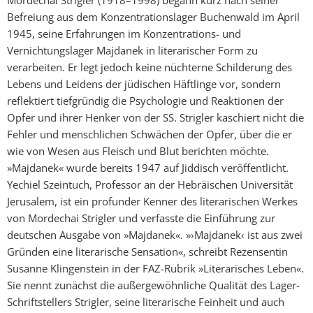
Mordechai Strigler (1918–1998) begann kurz nach seiner
Befreiung aus dem Konzentrationslager Buchenwald im April
1945, seine Erfahrungen im Konzentrations- und
Vernichtungslager Majdanek in literarischer Form zu
verarbeiten. Er legt jedoch keine nüchterne Schilderung des
Lebens und Leidens der jüdischen Häftlinge vor, sondern
reflektiert tiefgründig die Psychologie und Reaktionen der
Opfer und ihrer Henker von der SS. Strigler kaschiert nicht die
Fehler und menschlichen Schwächen der Opfer, über die er
wie von Wesen aus Fleisch und Blut berichten möchte.
»Majdanek« wurde bereits 1947 auf Jiddisch veröffentlicht.
Yechiel Szeintuch, Professor an der Hebräischen Universität
Jerusalem, ist ein profunder Kenner des literarischen Werkes
von Mordechai Strigler und verfasste die Einführung zur
deutschen Ausgabe von »Majdanek«. »›Majdanek‹ ist aus zwei
Gründen eine literarische Sensation«, schreibt Rezensentin
Susanne Klingenstein in der FAZ-Rubrik »Literarisches Leben«.
Sie nennt zunächst die außergewöhnliche Qualität des Lager-
Schriftstellers Strigler, seine literarische Feinheit und auch