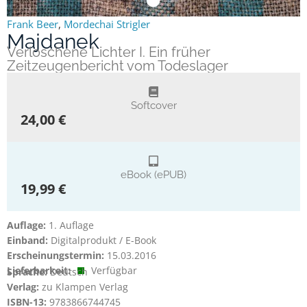
Frank Beer
,
Mordechai Strigler
Majdanek
Verloschene Lichter I. Ein früher
Zeitzeugenbericht vom Todeslager
Softcover
24,00 €
eBook (ePUB)
19,99 €
Auflage:
1. Auflage
Einband:
Digitalprodukt / E-Book
Erscheinungstermin:
15.03.2016
Lieferbarkeit:
Verfügbar
Sprache:
Deutsch
Verlag:
zu Klampen Verlag
ISBN-13:
9783866744745