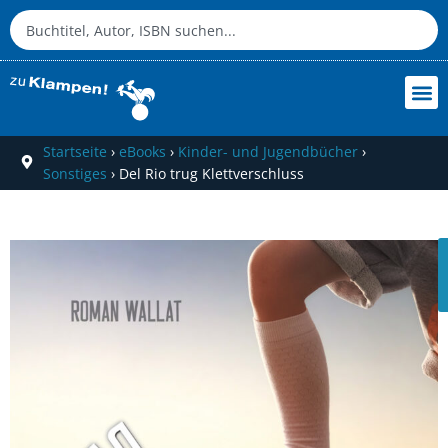
Startseite
›
eBooks
›
Kinder- und Jugendbücher
›
Sonstiges
›
Del Rio trug Klettverschluss