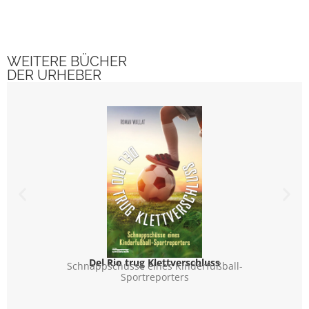
WEITERE BÜCHER
DER URHEBER
Del Rio trug Klettverschluss
Schnappschüsse eines Kinderfußball-
Sportreporters