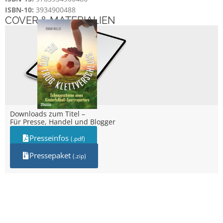
ISBN-10:
3934900488
COVER & MATERIALIEN
Downloads zum Titel –
Für Presse, Handel und Blogger
Presseinfos
(.pdf)
Pressepaket
(.zip)