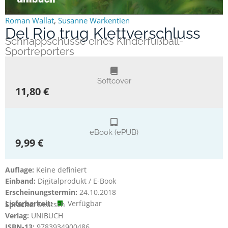
Roman Wallat
,
Susanne Warkentien
Del Rio trug Klettverschluss
Schnappschüsse eines Kinderfußball-
Sportreporters
Softcover
11,80 €
eBook (ePUB)
9,99 €
Auflage:
Keine definiert
Einband:
Digitalprodukt / E-Book
Erscheinungstermin:
24.10.2018
Lieferbarkeit:
Verfügbar
Sprache:
Deutsch
Verlag:
UNIBUCH
ISBN-13:
9783934900486