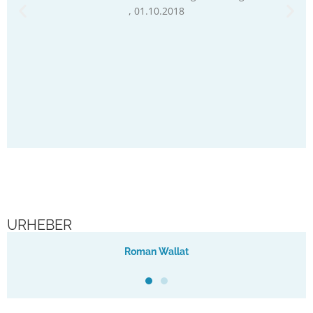
, 01.10.2018
nur bei 
Es ist 
großen
Car
URHEBER
Roman Wallat