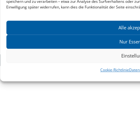
speichern und zu verarbeiten – etwa zur Analyse des Surfverhaltens oder zu
Praktikumsstellen
Einwilligung später widerrufen, kann dies die Funktionalität der Seite einschr
Kontakt & Ansprechpartner
Impressum
Alle akzep
Datenschutz
Produktsicherheit
Nur Essen
Cookie-Einstellungen
Einstell
Copyright ©2026: zu Klampen! Verlag. Alle Rechte vorbehalten.
Cookie-Richtlinie
Daten
zuKlampen! Verlag