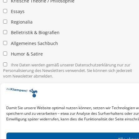
Kritische Theorie / Philosophie
Essays
Regionalia
Belletristik & Biografien
Allgemeines Sachbuch
Humor & Satire
Ihre Daten werden gemäß unserer Datenschutzerklärung nur zur
Personalisierung des Newsletters verwendet. Sie können sich jederzeit
vom Newsletter abmelden.
Service & Infos
Presseservice
Service für Handel & Veranstalter
Damit Sie unsere Website optimal nutzen können, setzen wir Technologien w
Infos zur Manuskripteinreichung
speichern und zu verarbeiten – etwa zur Analyse des Surfverhaltens oder zu
Praktikumsstellen
Einwilligung später widerrufen, kann dies die Funktionalität der Seite einschr
Kontakt & Ansprechpartner
Impressum
Datenschutz