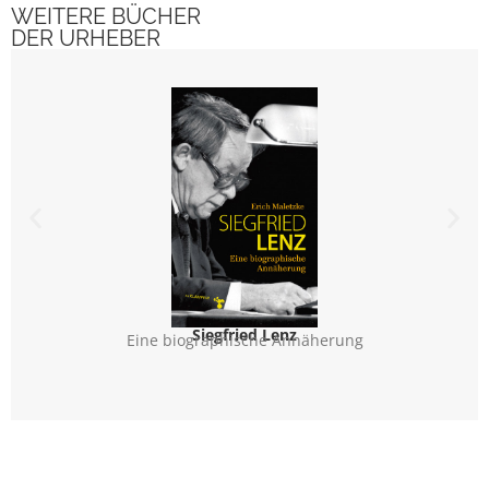
WEITERE BÜCHER
DER URHEBER
Siegfried Lenz
Eine biographische Annäherung