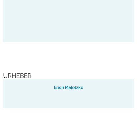
And
URHEBER
Erich Maletzke