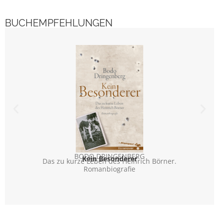
BUCHEMPFEHLUNGEN
BODO DRINGENBERG
Kein Besonderer
Das zu kurze Leben des Heinrich Börner.
E
Romanbiografie