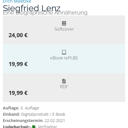
Erich Maletzke
Siegfried Lenz
Eine biographische Annäherung
Softcover
24,00 €
eBook (ePUB)
19,99 €
PDF
19,99 €
Auflage:
3. Auflage
Einband:
Digitalprodukt / E-Book
Erscheinungstermin:
22.02.2021
Lieferbarkeit:
Verfügbar
Sprache:
Deutsch