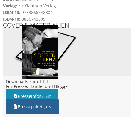
Verlag:
zu Klampen Verlag
ISBN-13:
9783866748804
ISBN-10:
3866748809
COVER & MATERIALIEN
Downloads zum Titel –
Für Presse, Handel und Blogger
Presseinfos
(.pdf)
Pressepaket
(.zip)