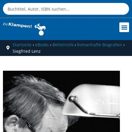
Startseite
›
eBooks
›
Belletristik
›
Romanhafte Biografien
›
Siegfried Lenz