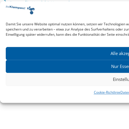
Service für Handel & Veranstalter
Infos zur Manuskripteinreichung
Praktikumsstellen
Kontakt & Ansprechpartner
Damit Sie unsere Website optimal nutzen können, setzen wir Technologien w
speichern und zu verarbeiten – etwa zur Analyse des Surfverhaltens oder zu
Impressum
Einwilligung später widerrufen, kann dies die Funktionalität der Seite einschr
Datenschutz
Produktsicherheit
Cookie-Einstellungen
Alle akze
Nur Esse
Copyright ©2026: zu Klampen! Verlag. Alle Rechte vorbehalten.
zuKlampen! Verlag
Einstel
Cookie-Richtlinie
Date