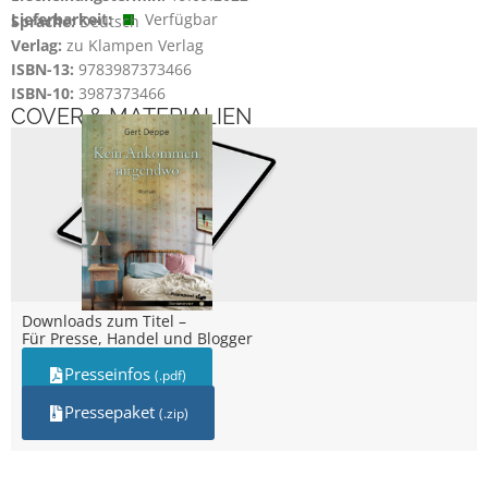
Lieferbarkeit:
Verfügbar
Sprache:
Deutsch
Verlag:
zu Klampen Verlag
ISBN-13:
9783987373466
ISBN-10:
3987373466
COVER & MATERIALIEN
Downloads zum Titel –
Für Presse, Handel und Blogger
Presseinfos
(.pdf)
Pressepaket
(.zip)