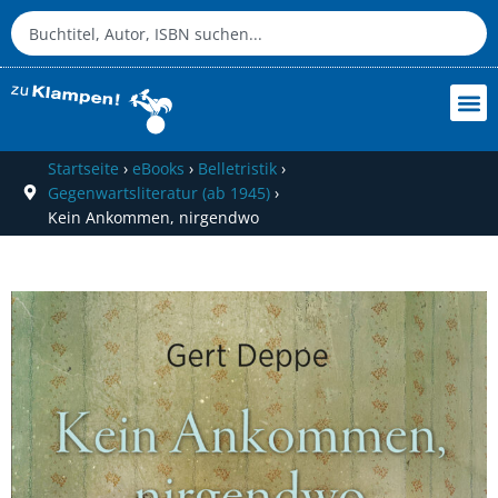
Startseite
›
eBooks
›
Belletristik
›
Gegenwartsliteratur (ab 1945)
›
Kein Ankommen, nirgendwo