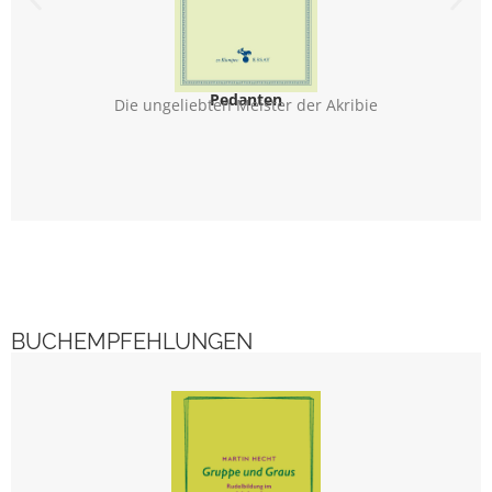
Pedanten
Die ungeliebten Meister der Akribie
BUCHEMPFEHLUNGEN