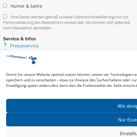
Humor & Satire
Ihre Daten werden gemäß unserer Datenschutzerklärung nur zur
Personalisierung des Newsletters verwendet. Sie können sich jederzeit
vom Newsletter abmelden.
Service & Infos
Presseservice
Service für Handel & Veranstalter
Infos zur Manuskripteinreichung
Praktikumsstellen
Kontakt & Ansprechpartner
Damit Sie unsere Website optimal nutzen können, setzen wir Technologien w
speichern und zu verarbeiten – etwa zur Analyse des Surfverhaltens oder zu
Impressum
Einwilligung später widerrufen, kann dies die Funktionalität der Seite einschr
Datenschutz
Produktsicherheit
Cookie-Einstellungen
Alle akze
Nur Esse
Copyright ©2026: zu Klampen! Verlag. Alle Rechte vorbehalten.
zuKlampen! Verlag
Einstel