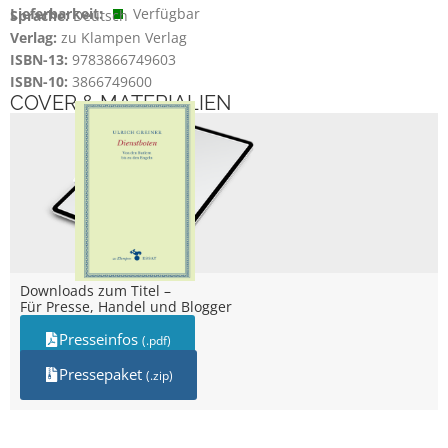
Lieferbarkeit:
Verfügbar
Sprache:
Deutsch
Verlag:
zu Klampen Verlag
ISBN-13:
9783866749603
ISBN-10:
3866749600
COVER & MATERIALIEN
Downloads zum Titel –
Für Presse, Handel und Blogger
Presseinfos
(.pdf)
Pressepaket
(.zip)