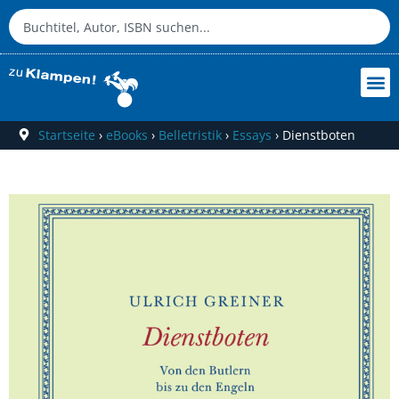
Startseite
›
eBooks
›
Belletristik
›
Essays
›
Dienstboten