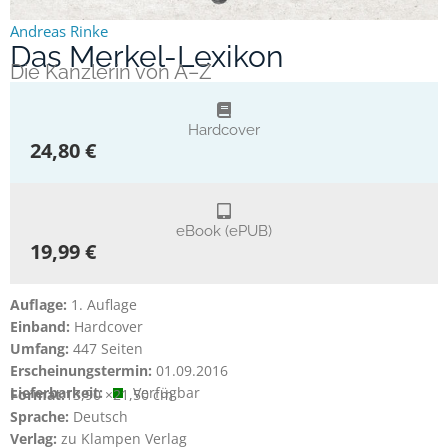
Andreas Rinke
Das Merkel-Lexikon
Die Kanzlerin von A–Z
Hardcover
24,80 €
eBook (ePUB)
19,99 €
Auflage:
1. Auflage
Einband:
Hardcover
Umfang:
447 Seiten
Erscheinungstermin:
01.09.2016
Lieferbarkeit:
Verfügbar
Format:
13,90 ×
21,50 cm
Sprache:
Deutsch
Verlag:
zu Klampen Verlag