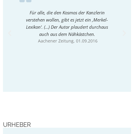
Für alle, die den Kosmos der Kanzlerin
Akribis
verstehen wollen, gibt es jetzt ein ‚Merkel-
kein Sc
Lexikon‘. (…) Der Autor plaudert durchaus
auf kn
auch aus dem Nähkästchen.
kennen
Aachener Zeitung
, 01.09.2016
Ang
URHEBER