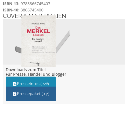
ISBN-13:
9783866745407
ISBN-10:
3866745400
COVER & MATERIALIEN
Downloads zum Titel –
Für Presse, Handel und Blogger
Presseinfos
(.pdf)
Pressepaket
(.zip)