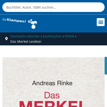
Startseite
›
Bücher
›
Sachbücher
›
Politik
›
Das Merkel-Lexikon