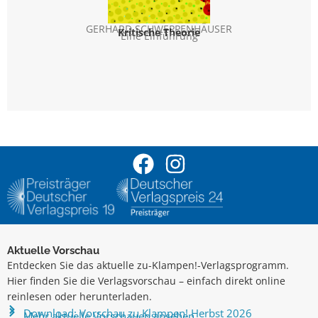
GERHARD SCHWEPPENHÄUSER
PE
Kritische Theorie
Eine Einführung
Zu
Unt
Aktuelle Vorschau
Entdecken Sie das aktuelle zu-Klampen!-Verlagsprogramm.
Hier finden Sie die Verlagsvorschau – einfach direkt online
reinlesen oder herunterladen.
Download: Vorschau zu Klampen! Herbst 2026
Mehr aktuelle Vorschauen ansehen