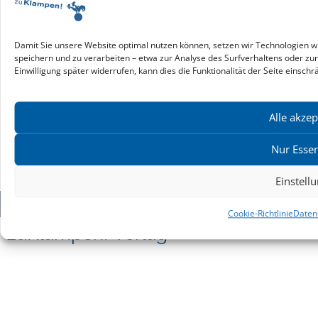
Service & Infos
Presseservice
Service für Handel & Veranstalter
Damit Sie unsere Website optimal nutzen können, setzen wir Technologien w
speichern und zu verarbeiten – etwa zur Analyse des Surfverhaltens oder zu
Infos zur Manuskripteinreichung
Einwilligung später widerrufen, kann dies die Funktionalität der Seite einschr
Praktikumsstellen
Kontakt & Ansprechpartner
Impressum
Alle akzep
Datenschutz
Produktsicherheit
Nur Essen
Cookie-Einstellungen
Einstell
Copyright ©2026: zu Klampen! Verlag. Alle Rechte vorbehalten.
Cookie-Richtlinie
Daten
zuKlampen! Verlag