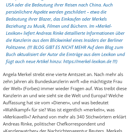
USA oder die Bedeutung ihrer Reisen nach China. Auch
persönlichere Aspekte werden geschildert – etwa die
Bedeutung ihrer Blazer, das Einkaufen oder Merkels
Beziehung zu Musik, Filmen und Büchern. Im »Merkel-
Lexikon« liefert Andreas Rinke detaillierte Informationen über
die Kanzlerin aus dem Blickwinkel eines Insiders der Berliner
Politszene. (!!! BLOG GIBT ES NICHT MEHR Auf dem Blog zum
Buch aktualisiert der Autor die Einträge aus dem Lexikon und
fügt auch neue Artikel hinzu: https://merkel-lexikon.de !!!)
Angela Merkel strebt eine vierte Amtszeit an. Nach mehr als
zehn Jahren als Bundeskanzlerin wirft »die mächtigste Frau
der Welt« (Forbes) immer wieder Fragen auf. Was treibt diese
Kanzlerin an und wie sieht sie die Welt und Europa? Welche
Auffassung hat sie vom »Dienen«, und was bedeutet
»Wahlkampf« für sie? Was ist eigentlich »merkeln«, was
»Merkiavelli«? Anhand von mehr als 340 Stichwörtern erklärt
Andreas Rinke, politischer Chefkorrespondent und
»Kanzlerwatcher« der Nachrichtenagentur Reuters, Merkels