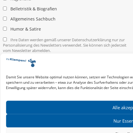
Belletristik & Biografien
Allgemeines Sachbuch
Humor & Satire
Ihre Daten werden gemäß unserer Datenschutzerklärung nur zur
Personalisierung des Newsletters verwendet. Sie können sich jederzeit
vom Newsletter abmelden.
Service & Infos
Presseservice
Service für Handel & Veranstalter
Damit Sie unsere Website optimal nutzen können, setzen wir Technologien w
Infos zur Manuskripteinreichung
speichern und zu verarbeiten – etwa zur Analyse des Surfverhaltens oder zu
Einwilligung später widerrufen, kann dies die Funktionalität der Seite einschr
Praktikumsstellen
Kontakt & Ansprechpartner
Impressum
Alle akzep
Datenschutz
Produktsicherheit
Nur Essen
Cookie-Einstellungen