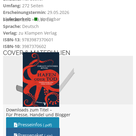
Umfang:
272 Seiten
Erscheinungstermin:
29.05.2026
Lieferbarkeit:
Verfügbar
Format:
12,50 ×
19,00 cm
Sprache:
Deutsch
Verlag:
zu Klampen Verlag
ISBN-13:
9783987370601
ISBN-10:
3987370602
COVER & MATERIALIEN
Downloads zum Titel –
Für Presse, Handel und Blogger
Presseinfos
(.pdf)
Pressepaket
(.zip)