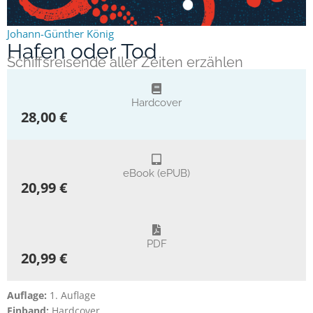
Johann-Günther König
Hafen oder Tod
Schiffsreisende aller Zeiten erzählen
Hardcover
28,00 €
eBook (ePUB)
20,99 €
PDF
20,99 €
Auflage:
1. Auflage
Einband:
Hardcover