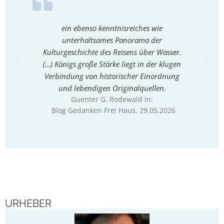
ein ebenso kenntnisreiches wie
ein ga
unterhaltsames Panorama der
die Köni
Kulturgeschichte des Reisens über Wasser.
(…) Di
(…) Königs große Stärke liegt in der klugen
mont
Sabine
Verbindung von historischer Einordnung
und lebendigen Originalquellen.
Guenter G. Rodewald in:
Blog Gedanken Frei Haus
, 29.05.2026
URHEBER