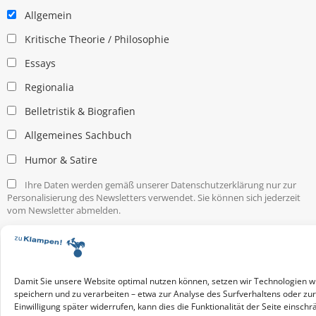
Allgemein
Kritische Theorie / Philosophie
Essays
Regionalia
Belletristik & Biografien
Allgemeines Sachbuch
Humor & Satire
Ihre Daten werden gemäß unserer Datenschutzerklärung nur zur
Personalisierung des Newsletters verwendet. Sie können sich jederzeit
vom Newsletter abmelden.
Service & Infos
Presseservice
Service für Handel & Veranstalter
Damit Sie unsere Website optimal nutzen können, setzen wir Technologien w
Infos zur Manuskripteinreichung
speichern und zu verarbeiten – etwa zur Analyse des Surfverhaltens oder zu
Praktikumsstellen
Einwilligung später widerrufen, kann dies die Funktionalität der Seite einschr