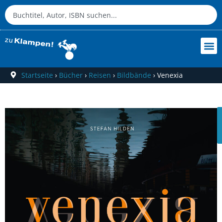
Startseite
›
Bücher
›
Reisen
›
Bildbände
›
Venexia