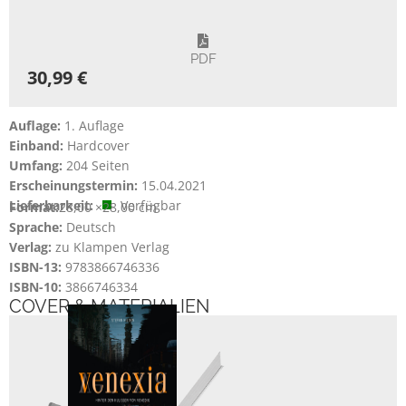
PDF
30,99 €
Auflage:
1. Auflage
Einband:
Hardcover
Umfang:
204 Seiten
Erscheinungstermin:
15.04.2021
Lieferbarkeit:
Verfügbar
Format:
28,00 ×
28,00 cm
Sprache:
Deutsch
Verlag:
zu Klampen Verlag
ISBN-13:
9783866746336
ISBN-10:
3866746334
COVER & MATERIALIEN