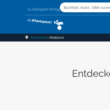
zu Klampen! Verlag
Startseite
›
Wokeism
Entdeck