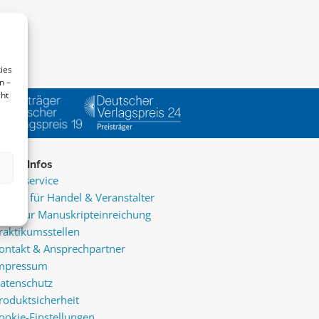
ies
n –
cht
ice & Infos
resseservice
ervice für Handel & Veranstalter
nfos zur Manuskripteinreichung
raktikumsstellen
ontakt & Ansprechpartner
mpressum
atenschutz
roduktsicherheit
ookie-Einstellungen