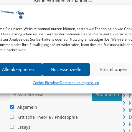
Keine weiteren Inhalte...
it Sie unsere Website optimal nutzen können, setzen wir Technologien wie Cook
. Diese ermöglichen es uns, Geräteinformationen zu speichern und zu verarbeite
a zur Analyse des Surfverhaltens oder zur Nutzung eindeutiger IDs. Wenn Sie ni
timmen oder Ihre Einwilligung später widerrufen, kann dies die Funktionalität der
te einschränken.
Newsletter
Serv
Alle akzeptieren
Nur Essenzielle
Einstellungen
News zu aktuellen Neuheiten und Nachrichten im zu
P
hau –
Klampen! Verlag – jederzeit wieder abbestellbar.
S
Cookie-Richtlinie
Datenschutz
Impressum
.
I
P
K
Allgemein
I
D
Kritische Theorie / Philosophie
P
Essays
C