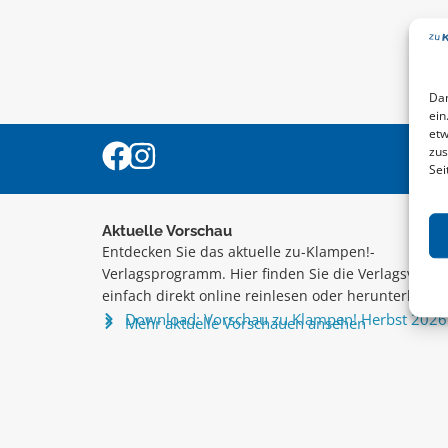
Dam
ein
etw
zus
Sei
Aktuelle Vorschau
Entdecken Sie das aktuelle zu-Klampen!-
Verlagsprogramm. Hier finden Sie die Verlagsvorsc
einfach direkt online reinlesen oder herunterladen
Download: Vorschau zu Klampen! Herbst 2026
Mehr aktuelle Vorschauen ansehen