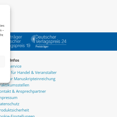
ies
n –
cht
ice & Infos
resseservice
ervice für Handel & Veranstalter
nfos zur Manuskripteinreichung
raktikumsstellen
ontakt & Ansprechpartner
mpressum
atenschutz
roduktsicherheit
ookie-Einstellungen