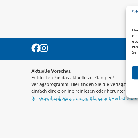
Dam
ein
etw
zus
Sei
Aktuelle Vorschau
Entdecken Sie das aktuelle zu-Klampen!-
Verlagsprogramm. Hier finden Sie die Verlagsvorsc
einfach direkt online reinlesen oder herunterladen
Download: Vorschau zu Klampen! Herbst 2026
Mehr aktuelle Vorschauen ansehen