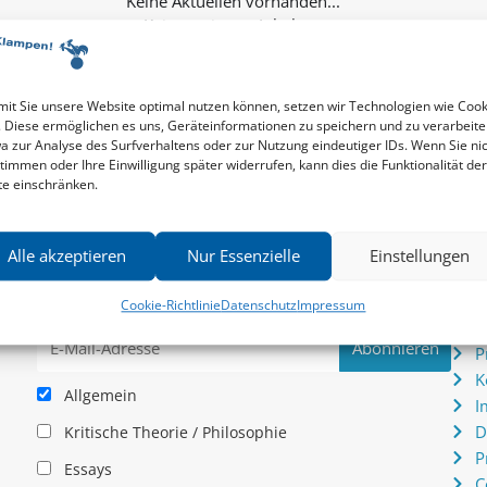
Keine weiteren Inhalte...
it Sie unsere Website optimal nutzen können, setzen wir Technologien wie Cook
. Diese ermöglichen es uns, Geräteinformationen zu speichern und zu verarbeite
a zur Analyse des Surfverhaltens oder zur Nutzung eindeutiger IDs. Wenn Sie ni
timmen oder Ihre Einwilligung später widerrufen, kann dies die Funktionalität der
te einschränken.
Newsletter
Serv
Alle akzeptieren
Nur Essenzielle
Einstellungen
News zu aktuellen Neuheiten und Nachrichten im zu
P
hau –
Klampen! Verlag – jederzeit wieder abbestellbar.
S
Cookie-Richtlinie
Datenschutz
Impressum
.
I
P
K
Allgemein
I
D
Kritische Theorie / Philosophie
P
Essays
C