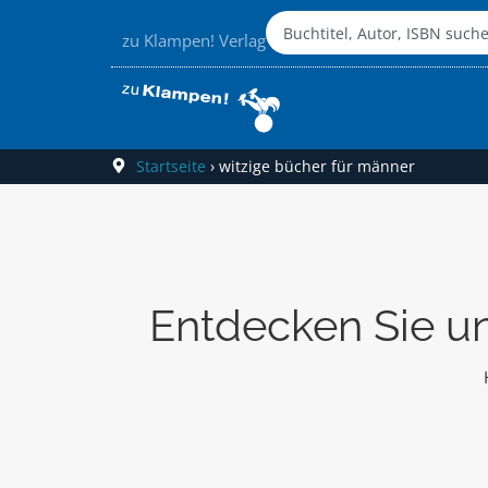
zu Klampen! Verlag
Startseite
›
witzige bücher für männer
Entdecken Sie un