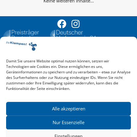
Keine weiteren Inhalte...
Damit Sie unsere Website optimal nutzen können, setzen wir
Aktuelle Vorschau
Technologien wie Cookies ein. Diese ermöglichen es uns,
Entdecken Sie das aktuelle zu-Klampen!-Verlagsprogramm.
Geräteinformationen zu speichern und zu verarbeiten – etwa zur Analyse
Hier finden Sie die Verlagsvorschau – einfach direkt online
des Surfverhaltens oder zur Nutzung eindeutiger IDs. Wenn Sie nicht
reinlesen oder herunterladen.
zustimmen oder Ihre Einwilligung später widerrufen, kann dies die
Download: Vorschau zu Klampen! Herbst 2026
Funktionalität der Seite einschränken.
Mehr aktuelle Vorschauen ansehen
Newsletter
News zu aktuellen Neuheiten und Nachrichten im zu Klampen!
Alle akzeptieren
Verlag – jederzeit wieder abbestellbar.
Nur Essenzielle
Einstellungen