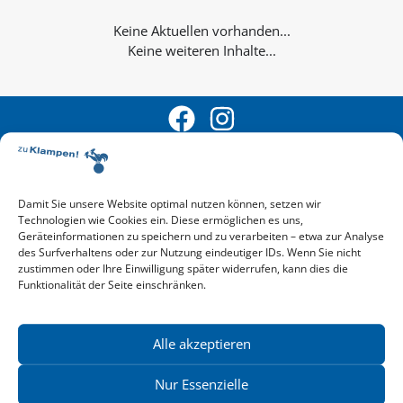
Keine weiteren Inhalte...
Damit Sie unsere Website optimal nutzen können, setzen wir
Technologien wie Cookies ein. Diese ermöglichen es uns,
Aktuelle Vorschau
Geräteinformationen zu speichern und zu verarbeiten – etwa zur Analyse
Entdecken Sie das aktuelle zu-Klampen!-Verlagsprogramm.
des Surfverhaltens oder zur Nutzung eindeutiger IDs. Wenn Sie nicht
Hier finden Sie die Verlagsvorschau – einfach direkt online
zustimmen oder Ihre Einwilligung später widerrufen, kann dies die
Funktionalität der Seite einschränken.
reinlesen oder herunterladen.
Download: Vorschau zu Klampen! Herbst 2026
Mehr aktuelle Vorschauen ansehen
Newsletter
Alle akzeptieren
News zu aktuellen Neuheiten und Nachrichten im zu Klampen!
Verlag – jederzeit wieder abbestellbar.
Nur Essenzielle